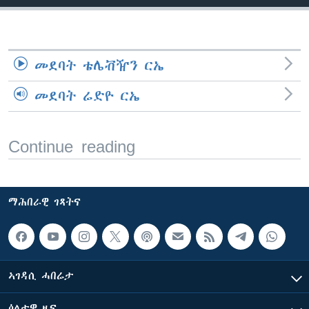
ቂሔ ጽልሚ
ቋንቋታት
መደባት ቴሌቭዥን ርኤ
መደባት ሬድዮ ርኤ
Continue reading
ማሕበራዊ ገጻትና
ኣገዳሲ ሓበሬታ
ዕለታዊ ዜና