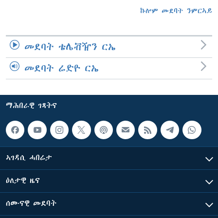
ኩሎም መደባት ንምርኣይ
መደባት ቴሌቭዥን ርኤ
መደባት ሬድዮ ርኤ
ማሕበራዊ ገጻትና
ኣገዳሲ ሓበሬታ
ዕለታዊ ዜና
ሰሙናዊ መደባት