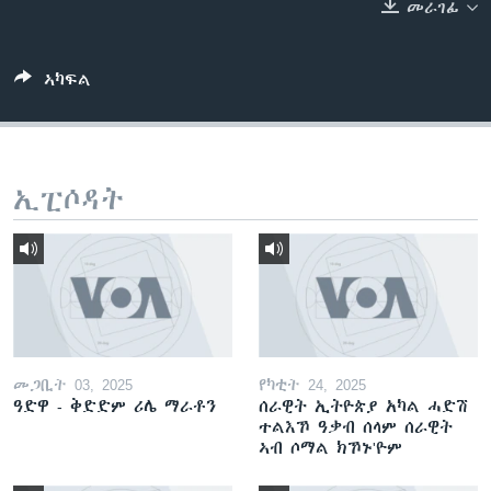
መራገፊ
ቂሔ ጽልሚ
ቋንቋታት
ኣካፍል
ኢፒሶዳት
መጋቢት 03, 2025
የካቲት 24, 2025
ዓድዋ - ቅድድም ሪሌ ማራቶን
ሰራዊት ኢትዮጵያ አካል ሓድሽ
ተልእኾ ዓቃብ ሰላም ሰራዊት
ኣብ ሶማል ክኾኑ'ዮም