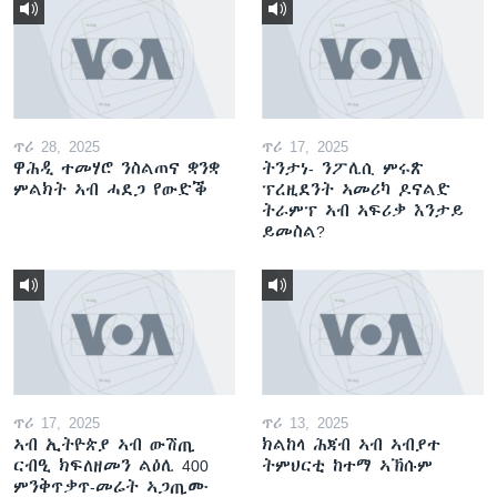
ጥሪ 28, 2025
ጥሪ 17, 2025
ዋሕዲ ተመሃሮ ንስልጠና ቋንቋ
ትንታነ- ንፖሊሲ ምሩጽ
ምልክት ኣብ ሓደጋ የውድቕ
ፕረዚደንት ኣመሪካ ዶናልድ
ትራምፕ ኣብ ኣፍሪቃ እንታይ
ይመስል?
ጥሪ 17, 2025
ጥሪ 13, 2025
ኣብ ኢትዮጵያ ኣብ ውሽጢ
ክልከላ ሕጃብ ኣብ ኣብያተ
ርብዒ ክፍለዘመን ልዕሊ 400
ትምህርቲ ከተማ ኣኽሱም
ምንቅጥቃጥ-መሬት ኣጋጢሙ