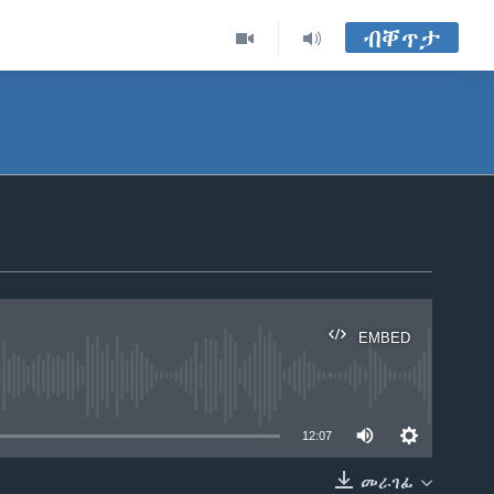
ብቐጥታ
EMBED
able
12:07
መራገፊ