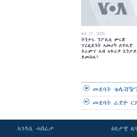
ጥሪ 17, 2025
ትንታነ- ንፖሊሲ ምሩጽ
ፕረዚደንት ኣመሪካ ዶናልድ
ትራምፕ ኣብ ኣፍሪቃ እንታይ
ይመስል?
መደባት ቴሌቭዥን
መደባት ሬድዮ ር
ኣገዳሲ ሓበሬታ
ዕለታዊ ዜ