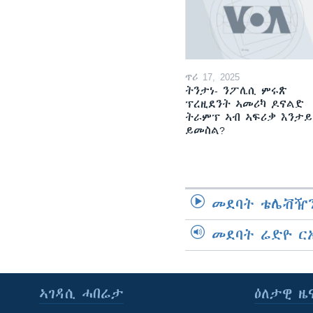
ጥሪ 17, 2025
ትንታነ- ንፖሊሲ ምሩጽ
ፕረዚደንት ኣመሪካ ዶናልድ
ትራምፕ ኣብ ኣፍሪቃ እንታይ
ይመስል?
መደባት ቴሌቭዥን
መደባት ሬድዮ ር
ኣገዳሲ ሓበሬታ
ዕለታዊ ዜ