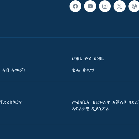
ህዝቢ ምስ ህዝቢ
 ኣብ ኣመሪካ
ቂሔ ጽልሚ
ቫይረስኮሮና
መዕለቢኡ ዘይፍሉጥ ኣቓልቦ ዘይረ
ኣፍሪቃዊ ዲያስፖራ