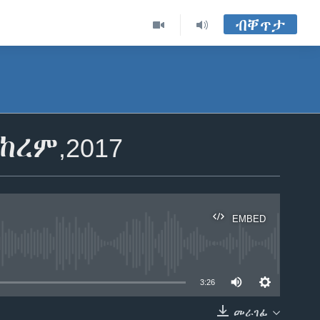
ብቐጥታ
ረም,2017
EMBED
able
3:26
መራገፊ