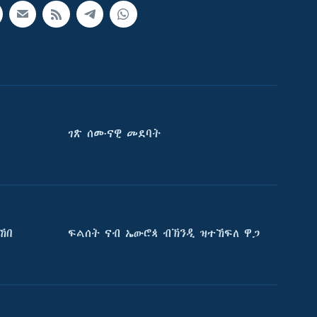
ገጽ ሰሙናዊ መደባት
ኸበ
ፍልሰት ናብ ኤውሮጳ ብኽንዲ ዝተኸፍለ ዋጋ