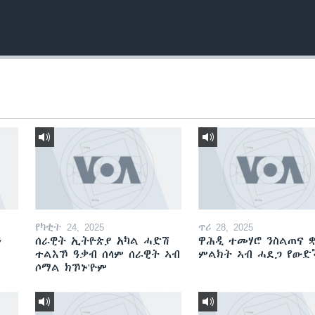
የካቲት 24, 2025
ጥሪ 28, 2025
ን
ሰራዊት ኢትዮጵያ አካል ሓድሽ
ዋሕዲ ተመሃሮ ንስልጠና ቋ
ተልእኾ ዓቃብ ሰላም ሰራዊት ኣብ
ምልክት ኣብ ሓደጋ የው
ሶማል ክኾኑ'ዮም