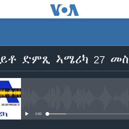
ይቶ ድምጺ ኣሜሪካ 27 መስከ
No media source currently avail
0:00