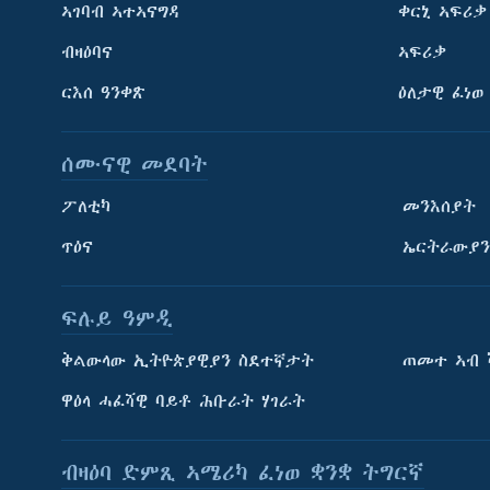
ኣገባብ ኣተኣናግዳ
ቀርኒ ኣፍሪቃ
ብዛዕባና
ኣፍሪቃ
ርእሰ ዓንቀጽ
ዕለታዊ ፈነወ
ሰሙናዊ መደባት
ፖለቲካ
መንእሰያት
ጥዕና
ኤርትራውያን
ፍሉይ ዓምዲ
ትምህርቲ እንግሊዝኛ
ቅልውላው ኢትዮጵያዊያን ስደተኛታት
ጠመተ ኣብ 
ማሕበራዊ ገጻትና
ዋዕላ ሓፈሻዊ ባይቶ ሕቡራት ሃገራት
ብዛዕባ ድምጺ ኣሜሪካ ፈነወ ቋንቋ ትግርኛ