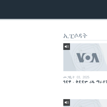
ቂሔ ጽልሚ
ኢፒሶዳት
መጋቢት 03, 2025
ዓድዋ - ቅድድም ሪሌ ማራቶ