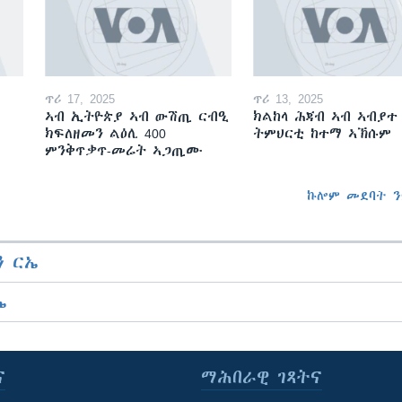
ጥሪ 17, 2025
ጥሪ 13, 2025
ኣብ ኢትዮጵያ ኣብ ውሽጢ ርብዒ
ክልከላ ሕጃብ ኣብ ኣብያተ
ክፍለዘመን ልዕሊ 400
ትምህርቲ ከተማ ኣኽሱም
ምንቅጥቃጥ-መሬት ኣጋጢሙ
ኩሎም መደባት ን
 ርኤ
ኤ
ና
ማሕበራዊ ገጻትና