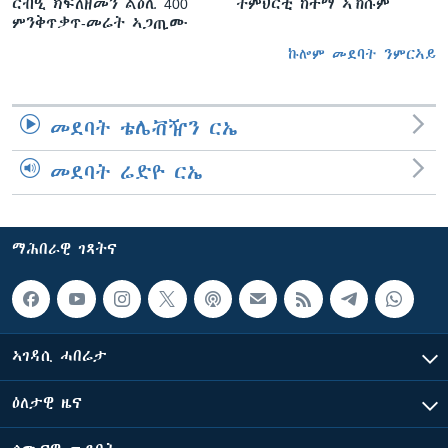
ርብዒ ክፍለዘመን ልዕሊ 400
ትምህርቲ ከተማ ኣኽሱም
ምንቅጥቃጥ-መሬት ኣጋጢሙ
ኩሎም መደባት ንምርኣይ
መደባት ቴሌቭዥን ርኤ
መደባት ሬድዮ ርኤ
ማሕበራዊ ገጻትና
ኣገዳሲ ሓበሬታ
ዕለታዊ ዜና