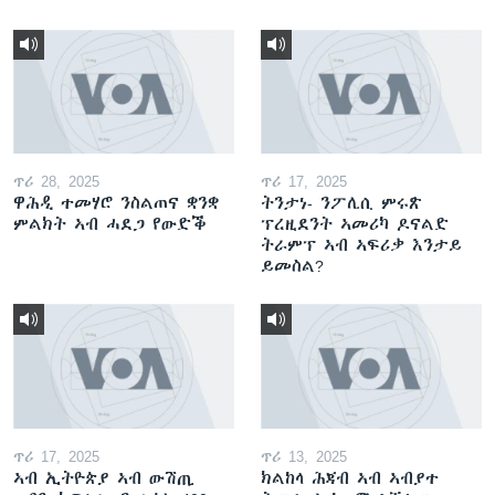
ጥሪ 28, 2025
ጥሪ 17, 2025
ዋሕዲ ተመሃሮ ንስልጠና ቋንቋ
ትንታነ- ንፖሊሲ ምሩጽ
ምልክት ኣብ ሓደጋ የውድቕ
ፕረዚደንት ኣመሪካ ዶናልድ
ትራምፕ ኣብ ኣፍሪቃ እንታይ
ይመስል?
ጥሪ 17, 2025
ጥሪ 13, 2025
ኣብ ኢትዮጵያ ኣብ ውሽጢ
ክልከላ ሕጃብ ኣብ ኣብያተ