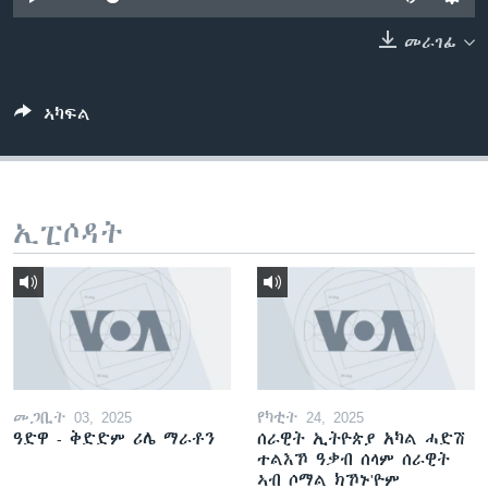
ቂሔ ጽልሚ
ቋንቋታት
መራገፊ
ኣካፍል
ኢፒሶዳት
መጋቢት 03, 2025
የካቲት 24, 2025
ዓድዋ - ቅድድም ሪሌ ማራቶን
ሰራዊት ኢትዮጵያ አካል ሓድሽ
ተልእኾ ዓቃብ ሰላም ሰራዊት
ኣብ ሶማል ክኾኑ'ዮም