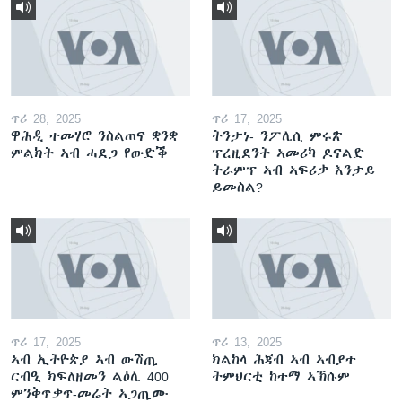
ጥሪ 28, 2025
ጥሪ 17, 2025
ዋሕዲ ተመሃሮ ንስልጠና ቋንቋ
ትንታነ- ንፖሊሲ ምሩጽ
ምልክት ኣብ ሓደጋ የውድቕ
ፕረዚደንት ኣመሪካ ዶናልድ
ትራምፕ ኣብ ኣፍሪቃ እንታይ
ይመስል?
ጥሪ 17, 2025
ጥሪ 13, 2025
ኣብ ኢትዮጵያ ኣብ ውሽጢ
ክልከላ ሕጃብ ኣብ ኣብያተ
ርብዒ ክፍለዘመን ልዕሊ 400
ትምህርቲ ከተማ ኣኽሱም
ምንቅጥቃጥ-መሬት ኣጋጢሙ