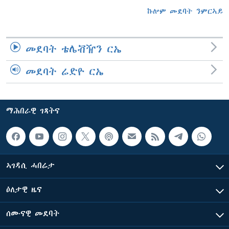
ኩሎም መደባት ንምርኣይ
መደባት ቴሌቭዥን ርኤ
መደባት ሬድዮ ርኤ
ማሕበራዊ ገጻትና
ኣገዳሲ ሓበሬታ
ዕለታዊ ዜና
ሰሙናዊ መደባት