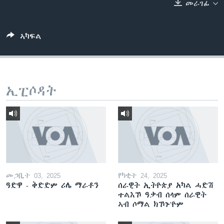
መራገፊ
ቂሔ ጽልሚ
ቋንቋታት
ኣካፍል
ኢፒሶዳት
መጋቢት 03, 2025
የካቲት 24, 2025
ዓድዋ - ቅድድም ሪሌ ማራቶን
ሰራዊት ኢትዮጵያ አካል ሓድሽ
ተልእኾ ዓቃብ ሰላም ሰራዊት
ኣብ ሶማል ክኾኑ'ዮም