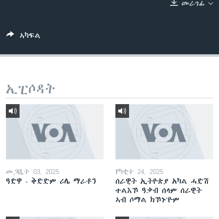
መራገፊ
ቂሔ ጽልሚ
ቋንቋታት
ኣካፍል
ኢፒሶዳት
መጋቢት 03, 2025
የካቲት 24, 2025
ዓድዋ - ቅድድም ሪሌ ማራቶን
ሰራዊት ኢትዮጵያ አካል ሓድሽ
ተልእኾ ዓቃብ ሰላም ሰራዊት
ኣብ ሶማል ክኾኑ'ዮም