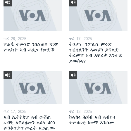
ጥሪ 28, 2025
ጥሪ 17, 2025
ዋሕዲ ተመሃሮ ንስልጠና ቋንቋ
ትንታነ- ንፖሊሲ ምሩጽ
ምልክት ኣብ ሓደጋ የውድቕ
ፕረዚደንት ኣመሪካ ዶናልድ
ትራምፕ ኣብ ኣፍሪቃ እንታይ
ይመስል?
ጥሪ 17, 2025
ጥሪ 13, 2025
ኣብ ኢትዮጵያ ኣብ ውሽጢ
ክልከላ ሕጃብ ኣብ ኣብያተ
ርብዒ ክፍለዘመን ልዕሊ 400
ትምህርቲ ከተማ ኣኽሱም
ምንቅጥቃጥ-መሬት ኣጋጢሙ