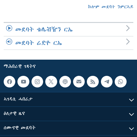
ኩሎም መደባት ንምርኣይ
መደባት ቴሌቭዥን ርኤ
መደባት ሬድዮ ርኤ
ማሕበራዊ ገጻትና
ኣገዳሲ ሓበሬታ
ዕለታዊ ዜና
ሰሙናዊ መደባት