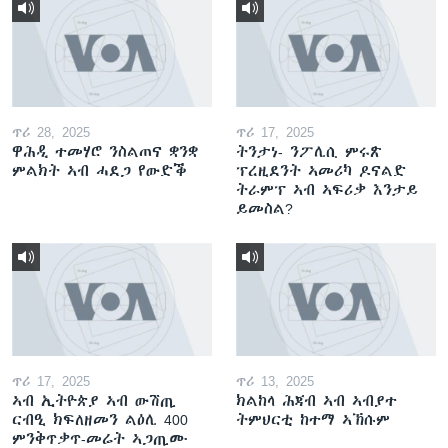
ጥሪ 28, 2025
ጥሪ 17, 2025
ዋሕዲ ተመሃሮ ንስልጠና ቋንቋ
ትንታነ- ንፖሊሲ ምሩጽ
ምልክት ኣብ ሓደጋ የውድቕ
ፕረዚደንት ኣመሪካ ዶናልድ
ትራምፕ ኣብ ኣፍሪቃ እንታይ
ይመስል?
ጥሪ 17, 2025
ጥሪ 13, 2025
ኣብ ኢትዮጵያ ኣብ ውሽጢ
ክልከላ ሕጃብ ኣብ ኣብያተ
ርብዒ ክፍለዘመን ልዕሊ 400
ትምህርቲ ከተማ ኣኽሱም
ምንቅጥቃጥ-መሬት ኣጋጢሙ