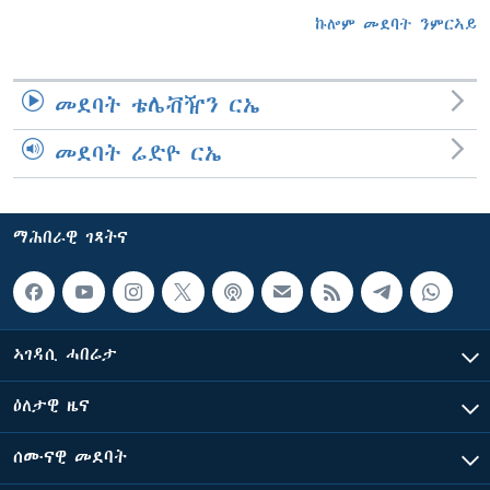
ኩሎም መደባት ንምርኣይ
መደባት ቴሌቭዥን ርኤ
መደባት ሬድዮ ርኤ
ማሕበራዊ ገጻትና
ኣገዳሲ ሓበሬታ
ዕለታዊ ዜና
ሰሙናዊ መደባት