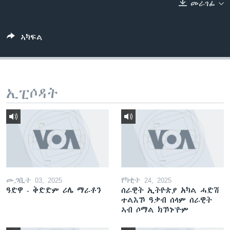
መራገፊ
ቂሔ ጽልሚ
ቋንቋታት
ኣካፍል
ኢፒሶዳት
መጋቢት 03, 2025
የካቲት 24, 2025
ዓድዋ - ቅድድም ሪሌ ማራቶን
ሰራዊት ኢትዮጵያ አካል ሓድሽ
ተልእኾ ዓቃብ ሰላም ሰራዊት
ኣብ ሶማል ክኾኑ'ዮም