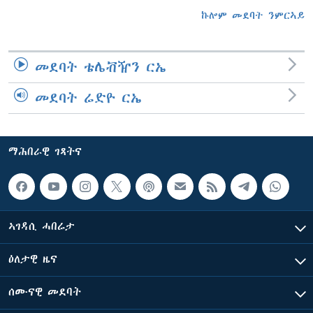
ኩሎም መደባት ንምርኣይ
መደባት ቴሌቭዥን ርኤ
መደባት ሬድዮ ርኤ
ማሕበራዊ ገጻትና
ኣገዳሲ ሓበሬታ
ዕለታዊ ዜና
ሰሙናዊ መደባት