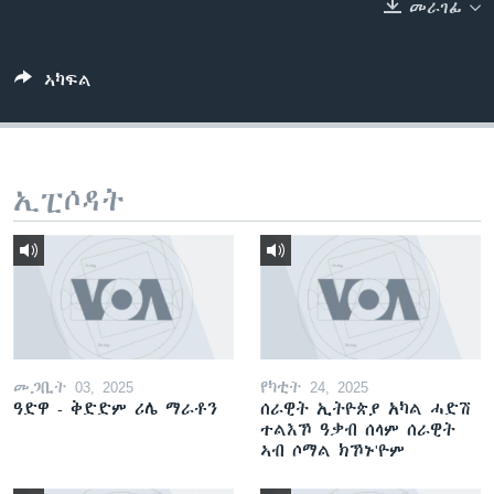
መራገፊ
ቂሔ ጽልሚ
ቋንቋታት
ኣካፍል
ኢፒሶዳት
መጋቢት 03, 2025
የካቲት 24, 2025
ዓድዋ - ቅድድም ሪሌ ማራቶን
ሰራዊት ኢትዮጵያ አካል ሓድሽ
ተልእኾ ዓቃብ ሰላም ሰራዊት
ኣብ ሶማል ክኾኑ'ዮም