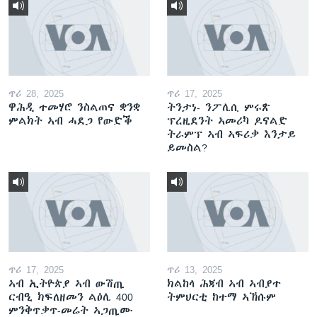
ጥሪ 28, 2025
ጥሪ 17, 2025
ዋሕዲ ተመሃሮ ንስልጠና ቋንቋ
ትንታነ- ንፖሊሲ ምሩጽ
ምልክት ኣብ ሓደጋ የውድቕ
ፕረዚደንት ኣመሪካ ዶናልድ
ትራምፕ ኣብ ኣፍሪቃ እንታይ
ይመስል?
ጥሪ 17, 2025
ጥሪ 13, 2025
ኣብ ኢትዮጵያ ኣብ ውሽጢ
ክልከላ ሕጃብ ኣብ ኣብያተ
ርብዒ ክፍለዘመን ልዕሊ 400
ትምህርቲ ከተማ ኣኽሱም
ምንቅጥቃጥ-መሬት ኣጋጢሙ