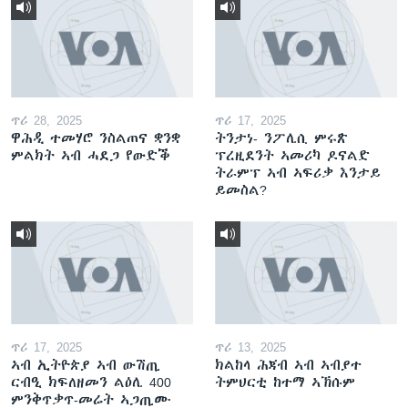
ጥሪ 28, 2025
ጥሪ 17, 2025
ዋሕዲ ተመሃሮ ንስልጠና ቋንቋ
ትንታነ- ንፖሊሲ ምሩጽ
ምልክት ኣብ ሓደጋ የውድቕ
ፕረዚደንት ኣመሪካ ዶናልድ
ትራምፕ ኣብ ኣፍሪቃ እንታይ
ይመስል?
ጥሪ 17, 2025
ጥሪ 13, 2025
ኣብ ኢትዮጵያ ኣብ ውሽጢ
ክልከላ ሕጃብ ኣብ ኣብያተ
ርብዒ ክፍለዘመን ልዕሊ 400
ትምህርቲ ከተማ ኣኽሱም
ምንቅጥቃጥ-መሬት ኣጋጢሙ