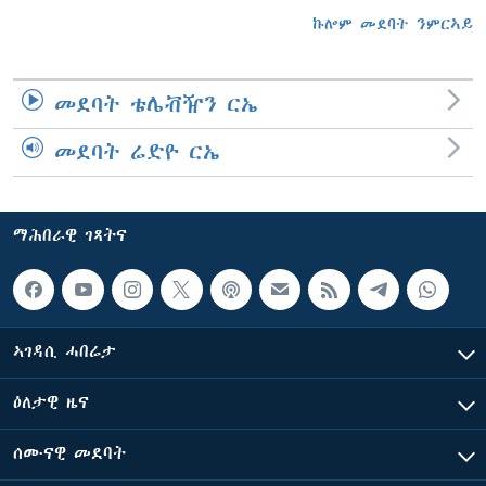
ኩሎም መደባት ንምርኣይ
መደባት ቴሌቭዥን ርኤ
መደባት ሬድዮ ርኤ
ማሕበራዊ ገጻትና
ኣገዳሲ ሓበሬታ
ዕለታዊ ዜና
ሰሙናዊ መደባት