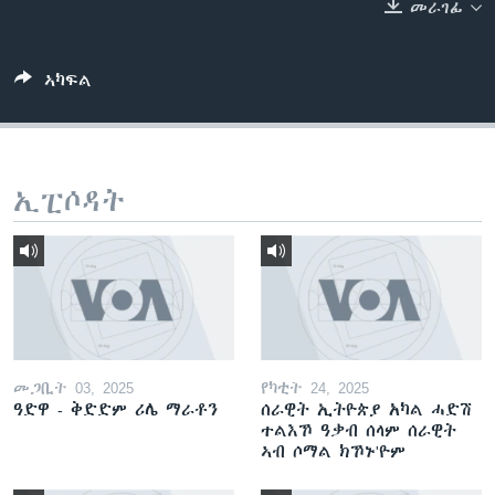
መራገፊ
ቂሔ ጽልሚ
ቋንቋታት
ኣካፍል
ኢፒሶዳት
መጋቢት 03, 2025
የካቲት 24, 2025
ዓድዋ - ቅድድም ሪሌ ማራቶን
ሰራዊት ኢትዮጵያ አካል ሓድሽ
ተልእኾ ዓቃብ ሰላም ሰራዊት
ኣብ ሶማል ክኾኑ'ዮም