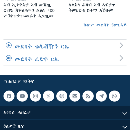
ኣብ ኢትዮጵያ ኣብ ውሽጢ
ክልከላ ሕጃብ ኣብ ኣብያተ
ርብዒ ክፍለዘመን ልዕሊ 400
ትምህርቲ ከተማ ኣኽሱም
ምንቅጥቃጥ-መሬት ኣጋጢሙ
ኩሎም መደባት ንምርኣይ
መደባት ቴሌቭዥን ርኤ
መደባት ሬድዮ ርኤ
ማሕበራዊ ገጻትና
ኣገዳሲ ሓበሬታ
ዕለታዊ ዜና