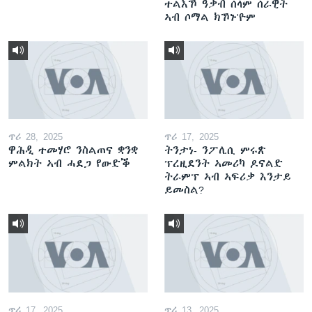
ተልእኾ ዓቃብ ሰላም ሰራዊት
ኣብ ሶማል ክኾኑ'ዮም
ጥሪ 28, 2025
ጥሪ 17, 2025
ዋሕዲ ተመሃሮ ንስልጠና ቋንቋ
ትንታነ- ንፖሊሲ ምሩጽ
ምልክት ኣብ ሓደጋ የውድቕ
ፕረዚደንት ኣመሪካ ዶናልድ
ትራምፕ ኣብ ኣፍሪቃ እንታይ
ይመስል?
ጥሪ 17, 2025
ጥሪ 13, 2025