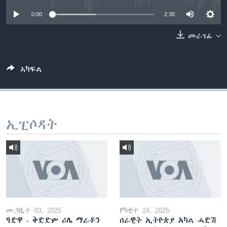
ቂሔ ጽልሚ
0:00
2:30
ቋንቋታት
መራገፊ
ኣካፍል
ኢፒሶዳት
መጋቢት 03, 2025
የካቲት 24, 2025
ዓድዋ - ቅድድም ሪሌ ማራቶን
ሰራዊት ኢትዮጵያ አካል ሓድሽ