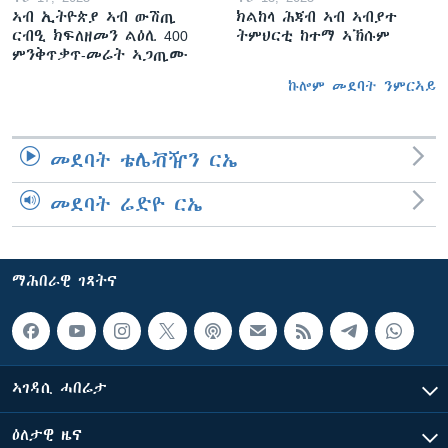
ኣብ ኢትዮጵያ ኣብ ውሽጢ
ክልከላ ሕጃብ ኣብ ኣብያተ
ርብዒ ክፍለዘመን ልዕሊ 400
ትምህርቲ ከተማ ኣኽሱም
ምንቅጥቃጥ-መሬት ኣጋጢሙ
ኩሎም መደባት ንምርኣይ
መደባት ቴሌቭዥን ርኤ
መደባት ሬድዮ ርኤ
ማሕበራዊ ገጻትና
ኣገዳሲ ሓበሬታ
ዕለታዊ ዜና