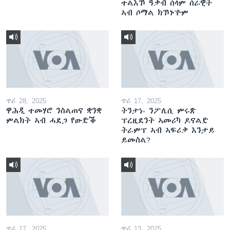
ተልእኾ ዓቃብ ሰላም ሰራዊት
ኣብ ሶማል ክኾኑ'ዮም
ጥሪ 28, 2025
ጥሪ 17, 2025
ዋሕዲ ተመሃሮ ንስልጠና ቋንቋ
ትንታነ- ንፖሊሲ ምሩጽ
ምልክት ኣብ ሓደጋ የውድቕ
ፕረዚደንት ኣመሪካ ዶናልድ
ትራምፕ ኣብ ኣፍሪቃ እንታይ
ይመስል?
ጥሪ 17, 2025
ጥሪ 13, 2025