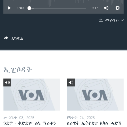
ቂሔ ጽልሚ
0:00
9:17
ቋንቋታት
መራገፊ
ኣካፍል
ኢፒሶዳት
መጋቢት 03, 2025
የካቲት 24, 2025
ዓድዋ - ቅድድም ሪሌ ማራቶን
ሰራዊት ኢትዮጵያ አካል ሓድሽ