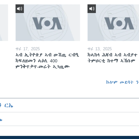
ጥሪ 17, 2025
ጥሪ 13, 2025
ኣብ ኢትዮጵያ ኣብ ውሽጢ ርብዒ
ክልከላ ሕጃብ ኣብ ኣብያተ
ክፍለዘመን ልዕሊ 400
ትምህርቲ ከተማ ኣኽሱም
ምንቅጥቃጥ-መሬት ኣጋጢሙ
ኩሎም መደባት ን
 ርኤ
ኤ