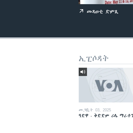
ቂሔ ጽልሚ
መጻወቲ ድምጺ
ኢፒሶዳት
መጋቢት 03, 2025
ዓድዋ - ቅድድም ሪሌ ማራቶ