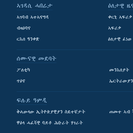
ኣገዳሲ ሓበሬታ
ዕለታዊ ዜ
ኣገባብ ኣተኣናግዳ
ቀርኒ ኣፍሪቃ
ብዛዕባና
ኣፍሪቃ
ርእሰ ዓንቀጽ
ዕለታዊ ፈነወ
ሰሙናዊ መደባት
ፖለቲካ
መንእሰያት
ጥዕና
ኤርትራውያን
ፍሉይ ዓምዲ
ትምህርቲ እንግሊዝኛ
ቅልውላው ኢትዮጵያዊያን ስደተኛታት
ጠመተ ኣብ 
ማሕበራዊ ገጻትና
ዋዕላ ሓፈሻዊ ባይቶ ሕቡራት ሃገራት