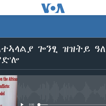
ተኣላልያ ጐንፂ ዝዝትይ ዓለ
የድ'ሎ
No media source currently avail
0:00