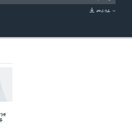
መራገፊ
EMBED
ንቋ
ድቕ