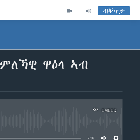
ብቐጥታ
ምለኻዊ ዋዕላ ኣብ
EMBED
able
7:36