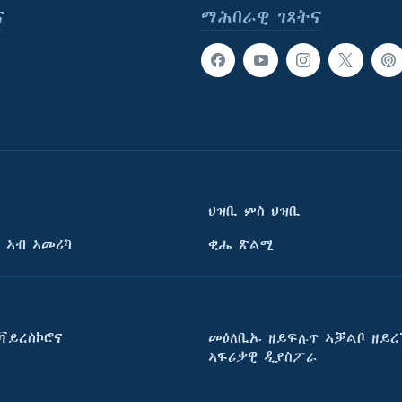
ና
ማሕበራዊ ገጻትና
ህዝቢ ምስ ህዝቢ
 ኣብ ኣመሪካ
ቂሔ ጽልሚ
ቫይረስኮሮና
መዕለቢኡ ዘይፍሉጥ ኣቓልቦ ዘይረ
ኣፍሪቃዊ ዲያስፖራ