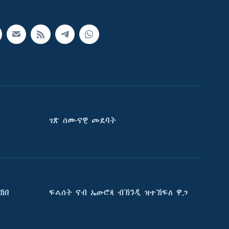
ገጽ ሰሙናዊ መደባት
ኸበ
ፍልሰት ናብ ኤውሮጳ ብኽንዲ ዝተኸፍለ ዋጋ