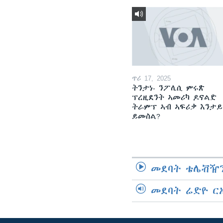
ጥሪ 17, 2025
ትንታነ- ንፖሊሲ ምሩጽ
ፕረዚደንት ኣመሪካ ዶናልድ
ትራምፕ ኣብ ኣፍሪቃ እንታይ
ይመስል?
መደባት ቴሌቭዥን
መደባት ሬድዮ ር