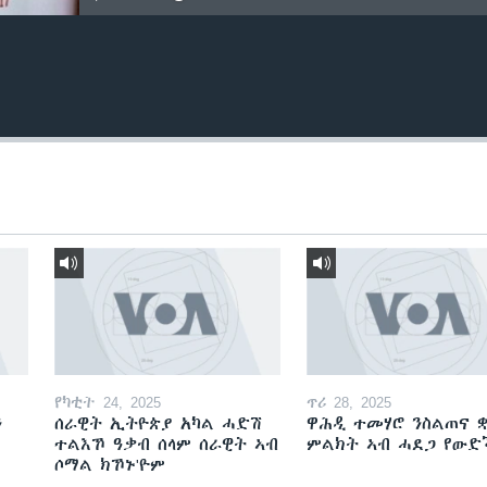
የካቲት 24, 2025
ጥሪ 28, 2025
ን
ሰራዊት ኢትዮጵያ አካል ሓድሽ
ዋሕዲ ተመሃሮ ንስልጠና ቋ
ተልእኾ ዓቃብ ሰላም ሰራዊት ኣብ
ምልክት ኣብ ሓደጋ የው
ሶማል ክኾኑ'ዮም