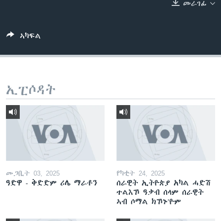
መራገፊ
ቂሔ ጽልሚ
ቋንቋታት
ኣካፍል
ኢፒሶዳት
መጋቢት 03, 2025
የካቲት 24, 2025
ዓድዋ - ቅድድም ሪሌ ማራቶን
ሰራዊት ኢትዮጵያ አካል ሓድሽ
ተልእኾ ዓቃብ ሰላም ሰራዊት
ኣብ ሶማል ክኾኑ'ዮም