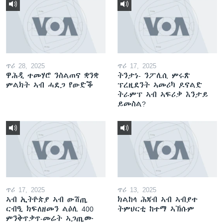
ጥሪ 28, 2025
ጥሪ 17, 2025
ዋሕዲ ተመሃሮ ንስልጠና ቋንቋ
ትንታነ- ንፖሊሲ ምሩጽ
ምልክት ኣብ ሓደጋ የውድቕ
ፕረዚደንት ኣመሪካ ዶናልድ
ትራምፕ ኣብ ኣፍሪቃ እንታይ
ይመስል?
ጥሪ 17, 2025
ጥሪ 13, 2025
ኣብ ኢትዮጵያ ኣብ ውሽጢ
ክልከላ ሕጃብ ኣብ ኣብያተ
ርብዒ ክፍለዘመን ልዕሊ 400
ትምህርቲ ከተማ ኣኽሱም
ምንቅጥቃጥ-መሬት ኣጋጢሙ