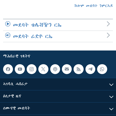
ኩሎም መደባት ንምርኣይ
መደባት ቴሌቭዥን ርኤ
መደባት ሬድዮ ርኤ
ማሕበራዊ ገጻትና
ኣገዳሲ ሓበሬታ
ዕለታዊ ዜና
ሰሙናዊ መደባት