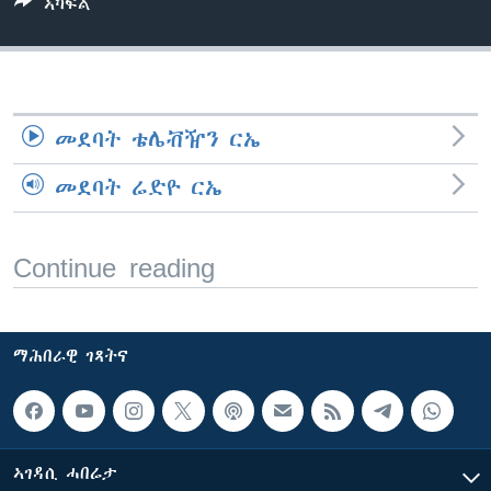
ኣካፍል
ቂሔ ጽልሚ
ቋንቋታት
መደባት ቴሌቭዥን ርኤ
መደባት ሬድዮ ርኤ
Continue reading
ማሕበራዊ ገጻትና
ኣገዳሲ ሓበሬታ