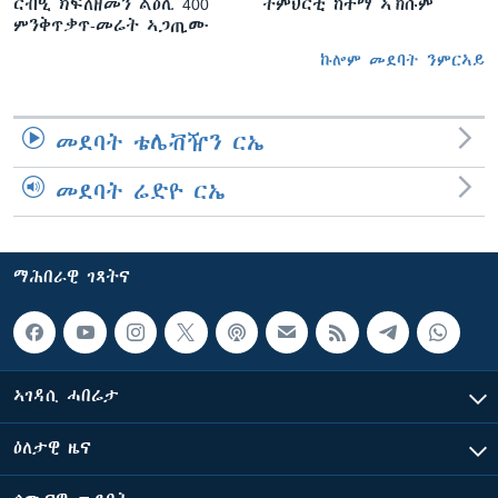
ርብዒ ክፍለዘመን ልዕሊ 400
ትምህርቲ ከተማ ኣኽሱም
ምንቅጥቃጥ-መሬት ኣጋጢሙ
ኩሎም መደባት ንምርኣይ
መደባት ቴሌቭዥን ርኤ
መደባት ሬድዮ ርኤ
ማሕበራዊ ገጻትና
ኣገዳሲ ሓበሬታ
ዕለታዊ ዜና