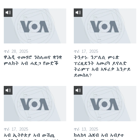
ጥሪ 28, 2025
ጥሪ 17, 2025
ዋሕዲ ተመሃሮ ንስልጠና ቋንቋ
ትንታነ- ንፖሊሲ ምሩጽ
ምልክት ኣብ ሓደጋ የውድቕ
ፕረዚደንት ኣመሪካ ዶናልድ
ትራምፕ ኣብ ኣፍሪቃ እንታይ
ይመስል?
ጥሪ 17, 2025
ጥሪ 13, 2025
ኣብ ኢትዮጵያ ኣብ ውሽጢ
ክልከላ ሕጃብ ኣብ ኣብያተ