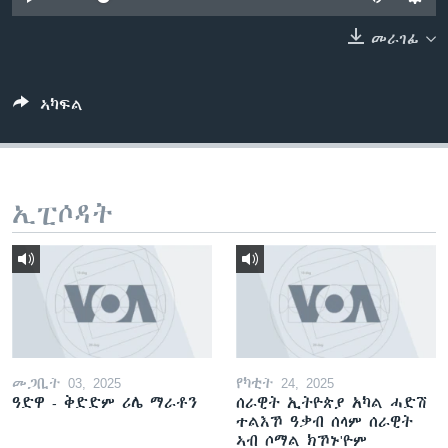
ቂሔ ጽልሚ
ቋንቋታት
መራገፊ
ኣካፍል
ኢፒሶዳት
መጋቢት 03, 2025
የካቲት 24, 2025
ዓድዋ - ቅድድም ሪሌ ማራቶን
ሰራዊት ኢትዮጵያ አካል ሓድሽ
ተልእኾ ዓቃብ ሰላም ሰራዊት
ኣብ ሶማል ክኾኑ'ዮም