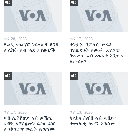
ጥሪ 28, 2025
ጥሪ 17, 2025
ዋሕዲ ተመሃሮ ንስልጠና ቋንቋ
ትንታነ- ንፖሊሲ ምሩጽ
ምልክት ኣብ ሓደጋ የውድቕ
ፕረዚደንት ኣመሪካ ዶናልድ
ትራምፕ ኣብ ኣፍሪቃ እንታይ
ይመስል?
ጥሪ 17, 2025
ጥሪ 13, 2025
ኣብ ኢትዮጵያ ኣብ ውሽጢ
ክልከላ ሕጃብ ኣብ ኣብያተ
ርብዒ ክፍለዘመን ልዕሊ 400
ትምህርቲ ከተማ ኣኽሱም
ምንቅጥቃጥ-መሬት ኣጋጢሙ