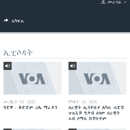
መራገፊ
ቂሔ ጽልሚ
ቋንቋታት
ኣካፍል
ኢፒሶዳት
መጋቢት 03, 2025
የካቲት 24, 2025
ዓድዋ - ቅድድም ሪሌ ማራቶን
ሰራዊት ኢትዮጵያ አካል ሓድሽ
ተልእኾ ዓቃብ ሰላም ሰራዊት
ኣብ ሶማል ክኾኑ'ዮም