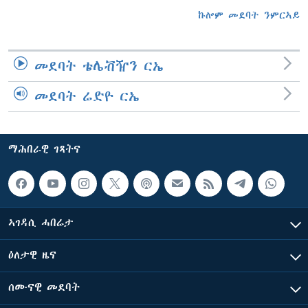
ኩሎም መደባት ንምርኣይ
መደባት ቴሌቭዥን ርኤ
መደባት ሬድዮ ርኤ
ማሕበራዊ ገጻትና
ኣገዳሲ ሓበሬታ
ዕለታዊ ዜና
ሰሙናዊ መደባት