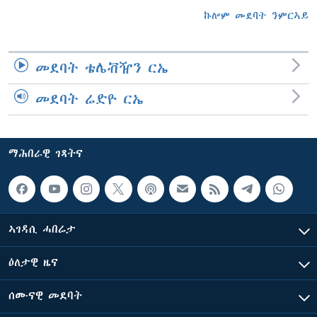
ኩሎም መደባት ንምርኣይ
መደባት ቴሌቭዥን ርኤ
መደባት ሬድዮ ርኤ
ማሕበራዊ ገጻትና
ኣገዳሲ ሓበሬታ
ዕለታዊ ዜና
ሰሙናዊ መደባት