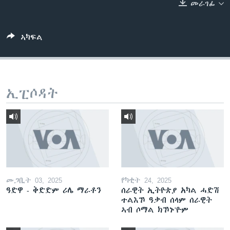
መራገፊ
ቂሔ ጽልሚ
ቋንቋታት
ኣካፍል
ኢፒሶዳት
መጋቢት 03, 2025
የካቲት 24, 2025
ዓድዋ - ቅድድም ሪሌ ማራቶን
ሰራዊት ኢትዮጵያ አካል ሓድሽ
ተልእኾ ዓቃብ ሰላም ሰራዊት
ኣብ ሶማል ክኾኑ'ዮም