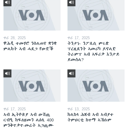
ጥሪ 28, 2025
ጥሪ 17, 2025
ዋሕዲ ተመሃሮ ንስልጠና ቋንቋ
ትንታነ- ንፖሊሲ ምሩጽ
ምልክት ኣብ ሓደጋ የውድቕ
ፕረዚደንት ኣመሪካ ዶናልድ
ትራምፕ ኣብ ኣፍሪቃ እንታይ
ይመስል?
ጥሪ 17, 2025
ጥሪ 13, 2025
ኣብ ኢትዮጵያ ኣብ ውሽጢ
ክልከላ ሕጃብ ኣብ ኣብያተ
ርብዒ ክፍለዘመን ልዕሊ 400
ትምህርቲ ከተማ ኣኽሱም
ምንቅጥቃጥ-መሬት ኣጋጢሙ