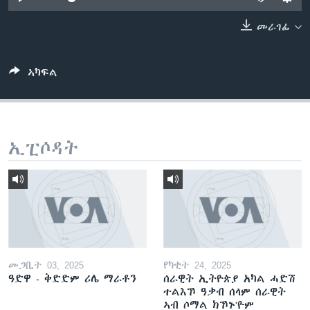
ቂሔ ጽልሚ
ቋንቋታት
መራገፊ
ኣካፍል
ኢፒሶዳት
መጋቢት 03, 2025
የካቲት 24, 2025
ዓድዋ - ቅድድም ሪሌ ማራቶን
ሰራዊት ኢትዮጵያ አካል ሓድሽ
ተልእኾ ዓቃብ ሰላም ሰራዊት
ኣብ ሶማል ክኾኑ'ዮም