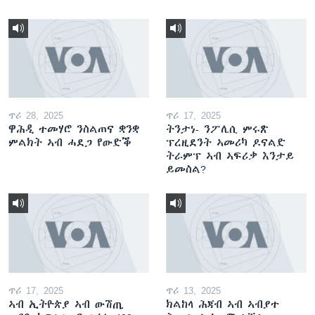
ጥሪ 28, 2025
ጥሪ 17, 2025
ዋሕዲ ተመሃሮ ንስልጠና ቋንቋ
ትንታነ- ንፖሊሲ ምሩጽ
ምልክት ኣብ ሓደጋ የውድቕ
ፕረዚደንት ኣመሪካ ዶናልድ
ትራምፕ ኣብ ኣፍሪቃ እንታይ
ይመስል?
ጥሪ 17, 2025
ጥሪ 13, 2025
ኣብ ኢትዮጵያ ኣብ ውሽጢ
ክልከላ ሕጃብ ኣብ ኣብያተ