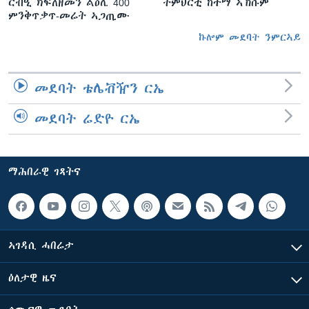
ርብዒ ክፍለዘመን ልዕሊ 400
ትምህርቲ ከተማ ኣኽሱም
ምንቅጥቃጥ-መሬት ኣጋጢሙ
ኩሎም መደባት ንምርኣይ
መደባት ቴሌቭዥን ርኤ
መደባት ሬድዮ ርኤ
ማሕበራዊ ገጻትና
ኣገዳሲ ሓበሬታ
ዕለታዊ ዜና