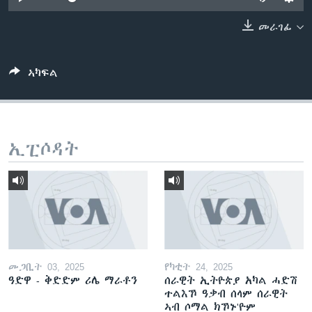
ቂሔ ጽልሚ
ቋንቋታት
መራገፊ
ኣካፍል
ኢፒሶዳት
መጋቢት 03, 2025
የካቲት 24, 2025
ዓድዋ - ቅድድም ሪሌ ማራቶን
ሰራዊት ኢትዮጵያ አካል ሓድሽ
ተልእኾ ዓቃብ ሰላም ሰራዊት
ኣብ ሶማል ክኾኑ'ዮም