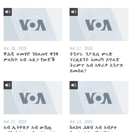
ጥሪ 28, 2025
ጥሪ 17, 2025
ዋሕዲ ተመሃሮ ንስልጠና ቋንቋ
ትንታነ- ንፖሊሲ ምሩጽ
ምልክት ኣብ ሓደጋ የውድቕ
ፕረዚደንት ኣመሪካ ዶናልድ
ትራምፕ ኣብ ኣፍሪቃ እንታይ
ይመስል?
ጥሪ 17, 2025
ጥሪ 13, 2025
ኣብ ኢትዮጵያ ኣብ ውሽጢ
ክልከላ ሕጃብ ኣብ ኣብያተ