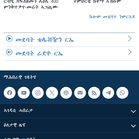
ርብዒ ክፍለዘመን ልዕሊ 400
ትምህርቲ ከተማ ኣኽሱም
ምንቅጥቃጥ-መሬት ኣጋጢሙ
ኩሎም መደባት ንምርኣይ
መደባት ቴሌቭዥን ርኤ
መደባት ሬድዮ ርኤ
ማሕበራዊ ገጻትና
ኣገዳሲ ሓበሬታ
ዕለታዊ ዜና