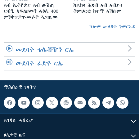
ኣብ ኢትዮጵያ ኣብ ውሽጢ
ክልከላ ሕጃብ ኣብ ኣብያተ
ርብዒ ክፍለዘመን ልዕሊ 400
ትምህርቲ ከተማ ኣኽሱም
ምንቅጥቃጥ-መሬት ኣጋጢሙ
ኩሎም መደባት ንምርኣይ
መደባት ቴሌቭዥን ርኤ
መደባት ሬድዮ ርኤ
ማሕበራዊ ገጻትና
ኣገዳሲ ሓበሬታ
ዕለታዊ ዜና