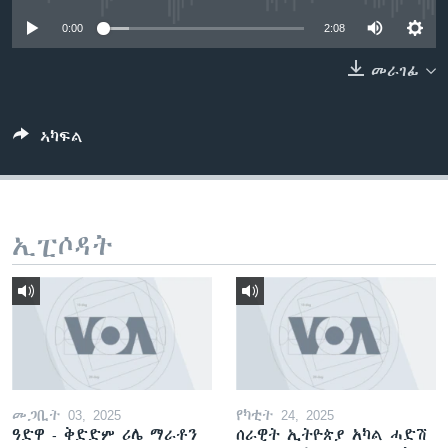
ቂሔ ጽልሚ
0:00
2:08
ቋንቋታት
መራገፊ
ኣካፍል
ኢፒሶዳት
መጋቢት 03, 2025
የካቲት 24, 2025
ዓድዋ - ቅድድም ሪሌ ማራቶን
ሰራዊት ኢትዮጵያ አካል ሓድሽ