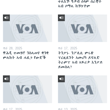
ተልእኾ ዓቃብ ሰላም ሰራዊት
ኣብ ሶማል ክኾኑ'ዮም
ጥሪ 28, 2025
ጥሪ 17, 2025
ዋሕዲ ተመሃሮ ንስልጠና ቋንቋ
ትንታነ- ንፖሊሲ ምሩጽ
ምልክት ኣብ ሓደጋ የውድቕ
ፕረዚደንት ኣመሪካ ዶናልድ
ትራምፕ ኣብ ኣፍሪቃ እንታይ
ይመስል?
ጥሪ 17, 2025
ጥሪ 13, 2025