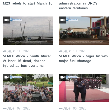
M23 rebels to start March 18
administration in DRC's
eastern territories
መጋቢት 11, 2025
መጋቢት 10, 2025
VOA60 Africa - South Africa:
VOA60 Africa - Niger hit with
At least 16 dead, dozens
major fuel shortage
injured as bus overturns
መጋቢት 07, 2025
መጋቢት 06, 2025