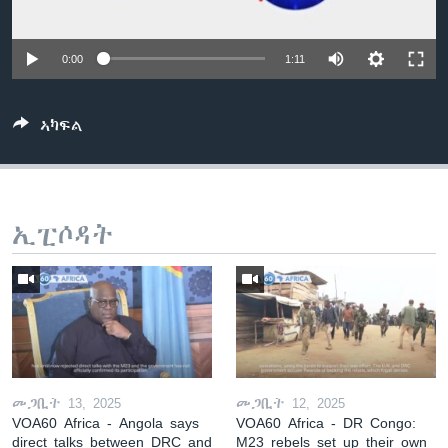
ቂሔ ጽልሚ
ቋንቋታት
0:00
1:11
ኣካፍል
ኢፒሶዳት
መጋቢት 13, 2025
መጋቢት 12, 2025
VOA60 Africa - Angola says
VOA60 Africa - DR Congo:
direct talks between DRC and
M23 rebels set up their own