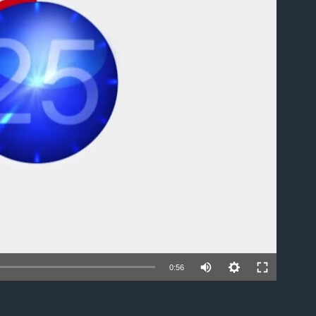
able
0:56
EMBED