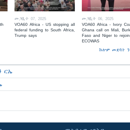
መጋቢት 07, 2025
መጋቢት 06, 2025
th
VOA60 Africa - US stopping all
VOA60 Africa - Ivory Coa
federal funding to South Africa,
Ghana call on Mali, Burk
Trump says
Faso and Niger to rejoin
ECOWAS
ኩሎም መደባት ን
 ርኤ
ኤ