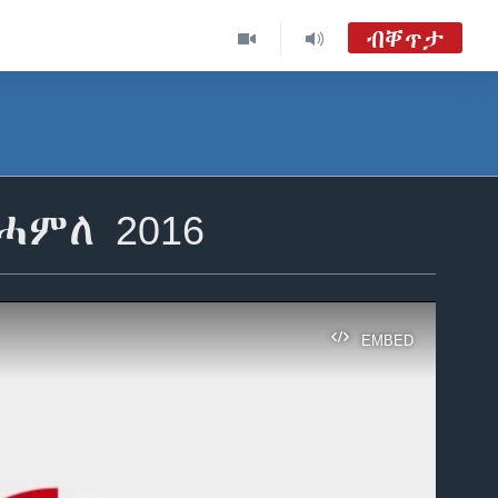
ብቐጥታ
ፈነወ ትግርኛ 1900
TVMC09
ፈነወ ትግርኛ ዓርቢ
ሓምለ 2016
VOA Tigrigna Audio Tube
EMBED