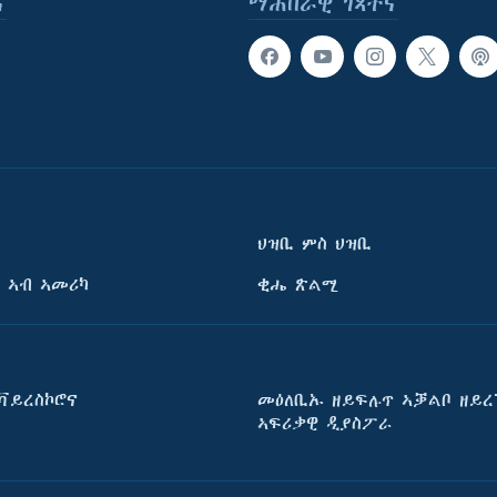
ና
ማሕበራዊ ገጻትና
ህዝቢ ምስ ህዝቢ
 ኣብ ኣመሪካ
ቂሔ ጽልሚ
ቫይረስኮሮና
መዕለቢኡ ዘይፍሉጥ ኣቓልቦ ዘይረ
ኣፍሪቃዊ ዲያስፖራ