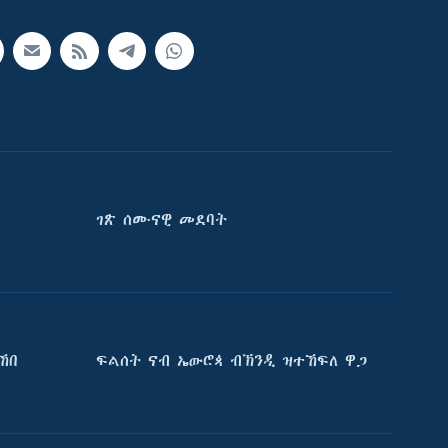
ገጽ ሰሙናዊ መደባት
ኸበ
ፍልሰት ናብ ኤውሮጳ ብኽንዲ ዝተኸፍለ ዋጋ