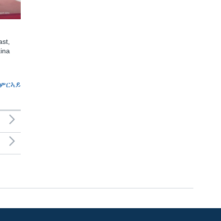
st,
ina
ምርኣይ