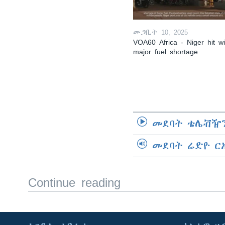
መጋቢት 10, 2025
VOA60 Africa - Niger hit wi
major fuel shortage
መደባት ቴሌቭዥን
መደባት ሬድዮ ር
Continue reading