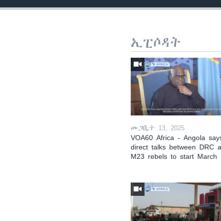
ኢፒሶዳት
መጋቢት 13, 2025
VOA60 Africa - Angola say
direct talks between DRC 
M23 rebels to start March