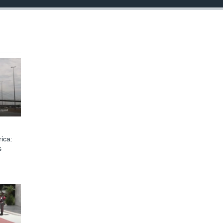
ica:
s