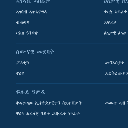
ኣገዳሲ ሓበሬታ
ዕለታዊ ዜ
ኣገባብ ኣተኣናግዳ
ቀርኒ ኣፍሪቃ
ብዛዕባና
ኣፍሪቃ
ርእሰ ዓንቀጽ
ዕለታዊ ፈነወ
ሰሙናዊ መደባት
ፖለቲካ
መንእሰያት
ጥዕና
ኤርትራውያን
ፍሉይ ዓምዲ
ትምህርቲ እንግሊዝኛ
ቅልውላው ኢትዮጵያዊያን ስደተኛታት
ጠመተ ኣብ 
ማሕበራዊ ገጻትና
ዋዕላ ሓፈሻዊ ባይቶ ሕቡራት ሃገራት