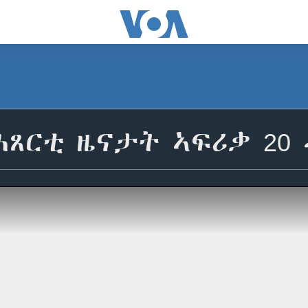
 ሓጸርቲ ዜናታት ኣፍሪቃ 20 