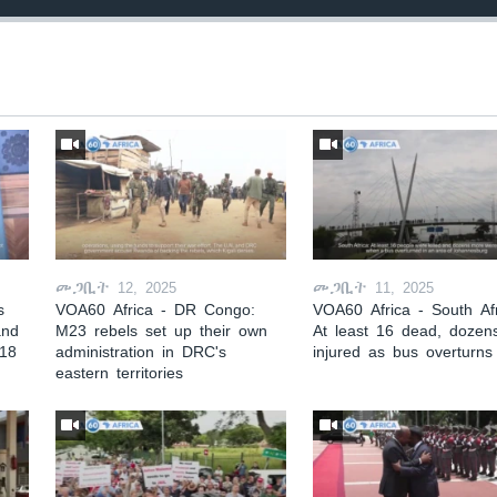
መጋቢት 12, 2025
መጋቢት 11, 2025
s
VOA60 Africa - DR Congo:
VOA60 Africa - South Afr
and
M23 rebels set up their own
At least 16 dead, dozen
 18
administration in DRC's
injured as bus overturns
eastern territories