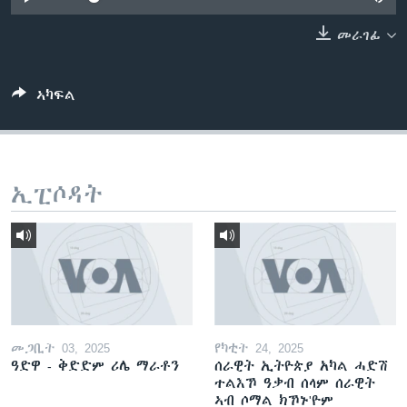
ቂሔ ጽልሚ
ቋንቋታት
መራገፊ
ኣካፍል
ኢፒሶዳት
መጋቢት 03, 2025
የካቲት 24, 2025
ዓድዋ - ቅድድም ሪሌ ማራቶን
ሰራዊት ኢትዮጵያ አካል ሓድሽ
ተልእኾ ዓቃብ ሰላም ሰራዊት
ኣብ ሶማል ክኾኑ'ዮም