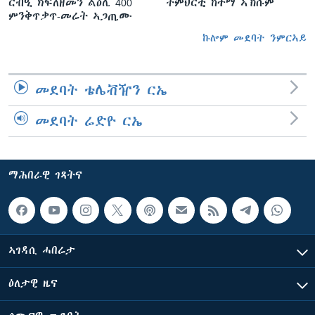
ርብዒ ክፍለዘመን ልዕሊ 400
ትምህርቲ ከተማ ኣኽሱም
ምንቅጥቃጥ-መሬት ኣጋጢሙ
ኩሎም መደባት ንምርኣይ
መደባት ቴሌቭዥን ርኤ
መደባት ሬድዮ ርኤ
ማሕበራዊ ገጻትና
ኣገዳሲ ሓበሬታ
ዕለታዊ ዜና