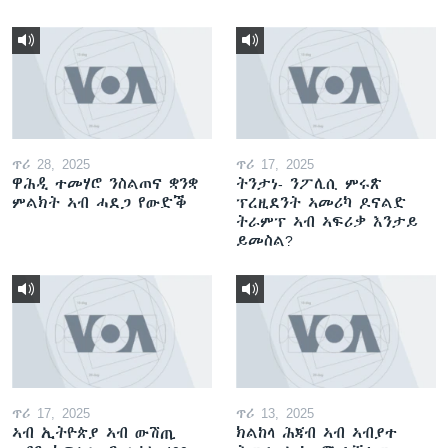
ጥሪ 28, 2025
ጥሪ 17, 2025
ዋሕዲ ተመሃሮ ንስልጠና ቋንቋ
ትንታነ- ንፖሊሲ ምሩጽ
ምልክት ኣብ ሓደጋ የውድቕ
ፕረዚደንት ኣመሪካ ዶናልድ
ትራምፕ ኣብ ኣፍሪቃ እንታይ
ይመስል?
ጥሪ 17, 2025
ጥሪ 13, 2025
ኣብ ኢትዮጵያ ኣብ ውሽጢ
ክልከላ ሕጃብ ኣብ ኣብያተ