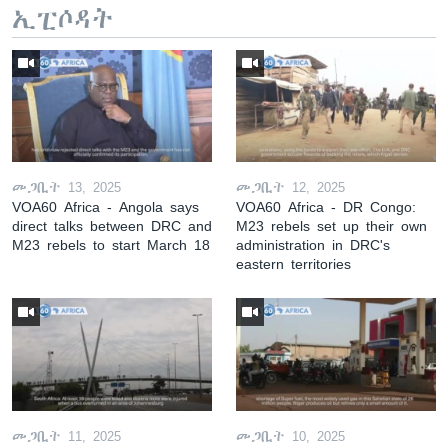
ኢፒሶዳት
መጋቢት 13, 2025
መጋቢት 12, 2025
VOA60 Africa - Angola says
VOA60 Africa - DR Congo:
direct talks between DRC and
M23 rebels set up their own
M23 rebels to start March 18
administration in DRC's
eastern territories
መጋቢት 11, 2025
መጋቢት 10, 2025