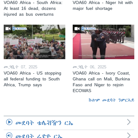
VOA60 Africa - South Africa:
VOA60 Africa - Niger hit with
At least 16 dead, dozens
major fuel shortage
injured as bus overturns
መጋቢት 07, 2025
መጋቢት 06, 2025
VOA60 Africa - US stopping
VOA60 Africa - Ivory Coast,
all federal funding to South
Ghana call on Mali, Burkina
Africa, Trump says
Faso and Niger to rejoin
ECOWAS
ኩሎም መደባት ንምርኣይ
መደባት ቴሌቭዥን ርኤ
መደባት ሬድዮ ርኤ