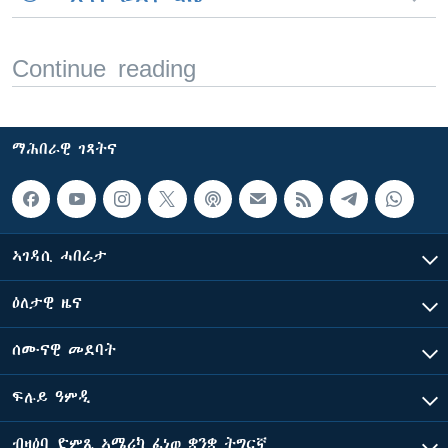
Continue reading
ማሕበራዊ ገጻትና
ኣገዳሲ ሓበሬታ
ዕለታዊ ዜና
ሰሙናዊ መደባት
ፍሉይ ዓምዲ
ብዛዕባ ድምጺ ኣሜሪካ ፈነወ ቋንቋ ትግርኛ