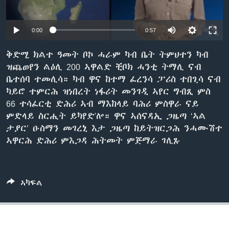
ቂሔ ጽልሚ
ቋንቋታት
0:00
0:57
ቅድሚ ክልተ ዓመት ቦኮ ሓራም ካብ ቤት ትምህተን ካብ
ዝጨወየን ልዕሊ 200 ኣዋልድ ቺቦክ ሓንቲ ትማሊ ናብ
ቤተሰባ ተመሊሳ። ካብ ዋና ከተማ ፈረንሳ ፓሪስ ተበጊሳ ናብ
ካይሮ ተምርሕ ዝነበረት ነፋሪት መንገዲ ኣየር ግብጺ ምስ
66 ተሳፈርቲ ድሕሪ ኣብ ማእከላይ ባሕሪ ምስዋራ ናይ
ምድላይ ስርሒት ይካየድ'ሎ። ዋና ኣሰናዳኢ ጋዜጣ ‘ኣል
ታያር’ ዑስማን መገረኒ እታ ጋዜጣ ከይትዝርጋሕ ንሓሙሽተ
ኣዋርሕ ድሕሪ ምእጋዳ ሕትመት ምጅማራ ገሊጹ
ኣካፍል