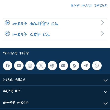
ኩሎም መደባት ንምርኣይ
መደባት ቴሌቭዥን ርኤ
መደባት ሬድዮ ርኤ
ማሕበራዊ ገጻትና
ኣገዳሲ ሓበሬታ
ዕለታዊ ዜና
ሰሙናዊ መደባት