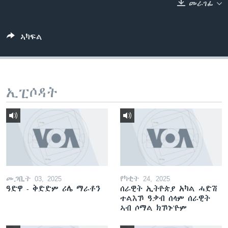
መራገፊ
ቂሔ ጽልሚ
ቋንቋታት
ኣካፍል
ኢፒሶዳት
መጋቢት 03, 2025
የካቲት 24, 2025
ዓድዋ - ቅድድም ሪሌ ማራቶን
ሰራዊት ኢትዮጵያ አካል ሓድሽ
ተልእኾ ዓቃብ ሰላም ሰራዊት
ኣብ ሶማል ክኾኑ'ዮም