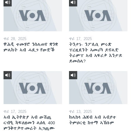
ጥሪ 28, 2025
ጥሪ 17, 2025
ዋሕዲ ተመሃሮ ንስልጠና ቋንቋ
ትንታነ- ንፖሊሲ ምሩጽ
ምልክት ኣብ ሓደጋ የውድቕ
ፕረዚደንት ኣመሪካ ዶናልድ
ትራምፕ ኣብ ኣፍሪቃ እንታይ
ይመስል?
ጥሪ 17, 2025
ጥሪ 13, 2025
ኣብ ኢትዮጵያ ኣብ ውሽጢ
ክልከላ ሕጃብ ኣብ ኣብያተ
ርብዒ ክፍለዘመን ልዕሊ 400
ትምህርቲ ከተማ ኣኽሱም
ምንቅጥቃጥ-መሬት ኣጋጢሙ