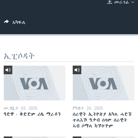
መራገፊ
ቂሔ ጽልሚ
ቋንቋታት
ኣካፍል
ኢፒሶዳት
መጋቢት 03, 2025
የካቲት 24, 2025
ዓድዋ - ቅድድም ሪሌ ማራቶን
ሰራዊት ኢትዮጵያ አካል ሓድሽ
ተልእኾ ዓቃብ ሰላም ሰራዊት
ኣብ ሶማል ክኾኑ'ዮም