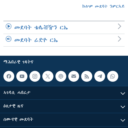
ኩሎም መደባት ንምርኣይ
መደባት ቴሌቭዥን ርኤ
መደባት ሬድዮ ርኤ
ማሕበራዊ ገጻትና
ኣገዳሲ ሓበሬታ
ዕለታዊ ዜና
ሰሙናዊ መደባት