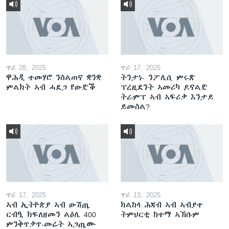
ጥሪ 28, 2025
ጥሪ 17, 2025
ዋሕዲ ተመሃሮ ንስልጠና ቋንቋ
ትንታነ- ንፖሊሲ ምሩጽ
ምልክት ኣብ ሓደጋ የውድቕ
ፕረዚደንት ኣመሪካ ዶናልድ
ትራምፕ ኣብ ኣፍሪቃ እንታይ
ይመስል?
ጥሪ 17, 2025
ጥሪ 13, 2025
ኣብ ኢትዮጵያ ኣብ ውሽጢ
ክልከላ ሕጃብ ኣብ ኣብያተ
ርብዒ ክፍለዘመን ልዕሊ 400
ትምህርቲ ከተማ ኣኽሱም
ምንቅጥቃጥ-መሬት ኣጋጢሙ