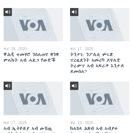
ጥሪ 28, 2025
ጥሪ 17, 2025
ዋሕዲ ተመሃሮ ንስልጠና ቋንቋ
ትንታነ- ንፖሊሲ ምሩጽ
ምልክት ኣብ ሓደጋ የውድቕ
ፕረዚደንት ኣመሪካ ዶናልድ
ትራምፕ ኣብ ኣፍሪቃ እንታይ
ይመስል?
ጥሪ 17, 2025
ጥሪ 13, 2025
ኣብ ኢትዮጵያ ኣብ ውሽጢ
ክልከላ ሕጃብ ኣብ ኣብያተ