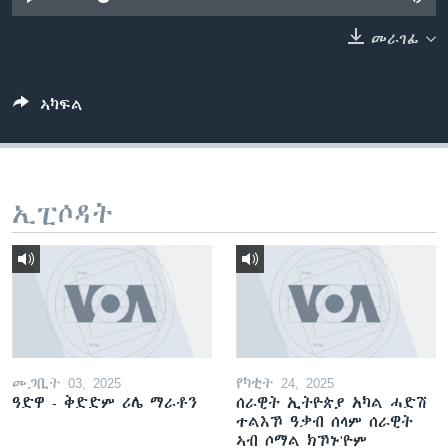
ቂሔ ጽልሚ
ቋንቋታት
መራገፊ
ኣካፍል
ኢፒሶዳት
መጋቢት 03, 2025
የካቲት 24, 2025
ዓድዋ - ቅድድም ሪሌ ማራቶን
ሰራዊት ኢትዮጵያ አካል ሓድሽ
ተልእኾ ዓቃብ ሰላም ሰራዊት
ኣብ ሶማል ክኾኑ'ዮም