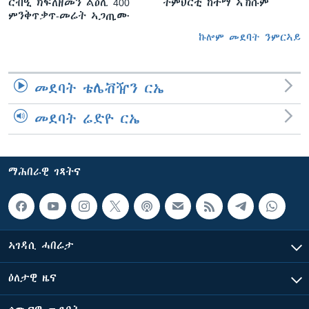
ርብዒ ክፍለዘመን ልዕሊ 400
ትምህርቲ ከተማ ኣኽሱም
ምንቅጥቃጥ-መሬት ኣጋጢሙ
ኩሎም መደባት ንምርኣይ
መደባት ቴሌቭዥን ርኤ
መደባት ሬድዮ ርኤ
ማሕበራዊ ገጻትና
ኣገዳሲ ሓበሬታ
ዕለታዊ ዜና