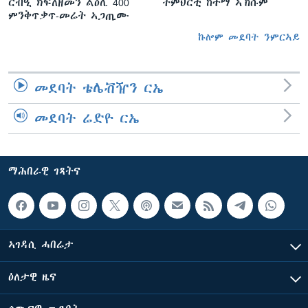
ርብዒ ክፍለዘመን ልዕሊ 400
ትምህርቲ ከተማ ኣኽሱም
ምንቅጥቃጥ-መሬት ኣጋጢሙ
ኩሎም መደባት ንምርኣይ
መደባት ቴሌቭዥን ርኤ
መደባት ሬድዮ ርኤ
ማሕበራዊ ገጻትና
ኣገዳሲ ሓበሬታ
ዕለታዊ ዜና