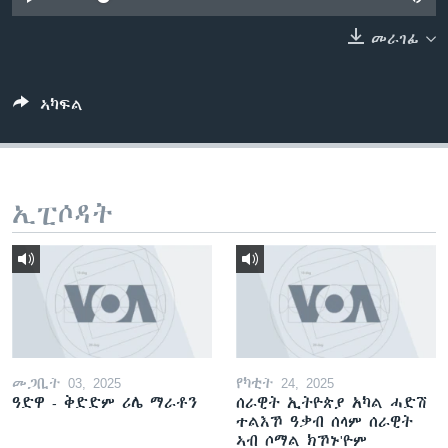
ቂሔ ጽልሚ
ቋንቋታት
መራገፊ
ኣካፍል
ኢፒሶዳት
መጋቢት 03, 2025
የካቲት 24, 2025
ዓድዋ - ቅድድም ሪሌ ማራቶን
ሰራዊት ኢትዮጵያ አካል ሓድሽ
ተልእኾ ዓቃብ ሰላም ሰራዊት
ኣብ ሶማል ክኾኑ'ዮም