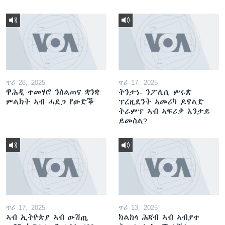
ጥሪ 28, 2025
ጥሪ 17, 2025
ዋሕዲ ተመሃሮ ንስልጠና ቋንቋ
ትንታነ- ንፖሊሲ ምሩጽ
ምልክት ኣብ ሓደጋ የውድቕ
ፕረዚደንት ኣመሪካ ዶናልድ
ትራምፕ ኣብ ኣፍሪቃ እንታይ
ይመስል?
ጥሪ 17, 2025
ጥሪ 13, 2025
ኣብ ኢትዮጵያ ኣብ ውሽጢ
ክልከላ ሕጃብ ኣብ ኣብያተ