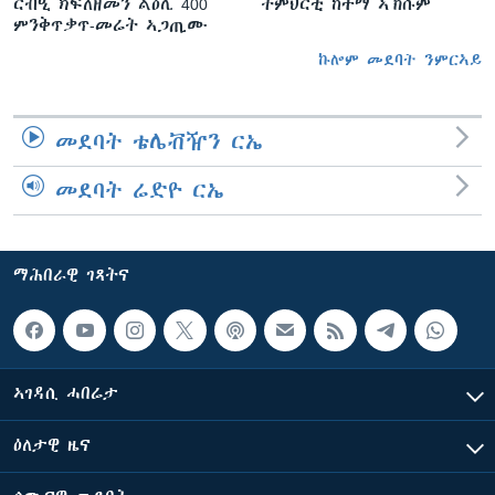
ርብዒ ክፍለዘመን ልዕሊ 400
ትምህርቲ ከተማ ኣኽሱም
ምንቅጥቃጥ-መሬት ኣጋጢሙ
ኩሎም መደባት ንምርኣይ
መደባት ቴሌቭዥን ርኤ
መደባት ሬድዮ ርኤ
ማሕበራዊ ገጻትና
ኣገዳሲ ሓበሬታ
ዕለታዊ ዜና