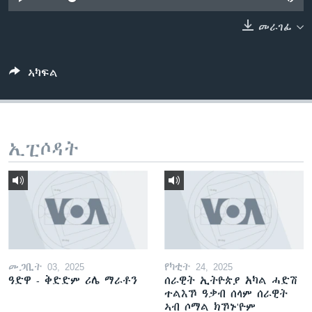
ቂሔ ጽልሚ
ቋንቋታት
መራገፊ
ኣካፍል
ኢፒሶዳት
መጋቢት 03, 2025
የካቲት 24, 2025
ዓድዋ - ቅድድም ሪሌ ማራቶን
ሰራዊት ኢትዮጵያ አካል ሓድሽ
ተልእኾ ዓቃብ ሰላም ሰራዊት
ኣብ ሶማል ክኾኑ'ዮም