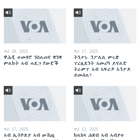
ጥሪ 28, 2025
ጥሪ 17, 2025
ዋሕዲ ተመሃሮ ንስልጠና ቋንቋ
ትንታነ- ንፖሊሲ ምሩጽ
ምልክት ኣብ ሓደጋ የውድቕ
ፕረዚደንት ኣመሪካ ዶናልድ
ትራምፕ ኣብ ኣፍሪቃ እንታይ
ይመስል?
ጥሪ 17, 2025
ጥሪ 13, 2025
ኣብ ኢትዮጵያ ኣብ ውሽጢ
ክልከላ ሕጃብ ኣብ ኣብያተ