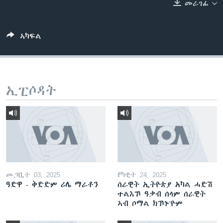
መራገፊ
ቂሔ ጽልሚ
ቋንቋታት
ኣካፍል
ኢፒሶዳት
መጋቢት 03, 2025
የካቲት 24, 2025
ዓድዋ - ቅድድም ሪሌ ማራቶን
ሰራዊት ኢትዮጵያ አካል ሓድሽ
ተልእኾ ዓቃብ ሰላም ሰራዊት
ኣብ ሶማል ክኾኑ'ዮም