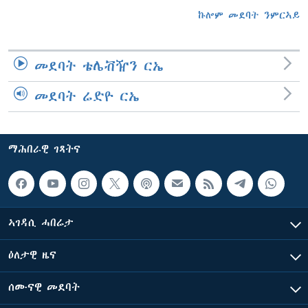
ኩሎም መደባት ንምርኣይ
መደባት ቴሌቭዥን ርኤ
መደባት ሬድዮ ርኤ
ማሕበራዊ ገጻትና
ኣገዳሲ ሓበሬታ
ዕለታዊ ዜና
ሰሙናዊ መደባት