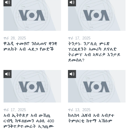
ጥሪ 28, 2025
ጥሪ 17, 2025
ዋሕዲ ተመሃሮ ንስልጠና ቋንቋ
ትንታነ- ንፖሊሲ ምሩጽ
ምልክት ኣብ ሓደጋ የውድቕ
ፕረዚደንት ኣመሪካ ዶናልድ
ትራምፕ ኣብ ኣፍሪቃ እንታይ
ይመስል?
ጥሪ 17, 2025
ጥሪ 13, 2025
ኣብ ኢትዮጵያ ኣብ ውሽጢ
ክልከላ ሕጃብ ኣብ ኣብያተ
ርብዒ ክፍለዘመን ልዕሊ 400
ትምህርቲ ከተማ ኣኽሱም
ምንቅጥቃጥ-መሬት ኣጋጢሙ