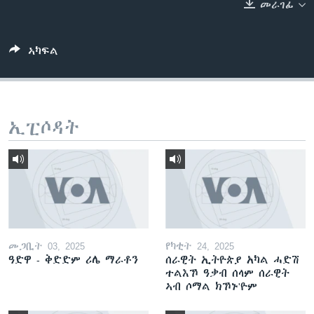
መራገፊ
ቂሔ ጽልሚ
ቋንቋታት
ኣካፍል
ኢፒሶዳት
መጋቢት 03, 2025
የካቲት 24, 2025
ዓድዋ - ቅድድም ሪሌ ማራቶን
ሰራዊት ኢትዮጵያ አካል ሓድሽ
ተልእኾ ዓቃብ ሰላም ሰራዊት
ኣብ ሶማል ክኾኑ'ዮም