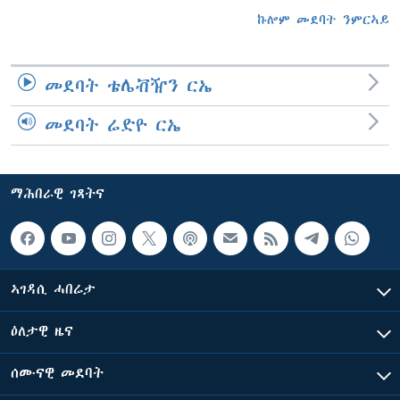
ኩሎም መደባት ንምርኣይ
መደባት ቴሌቭዥን ርኤ
መደባት ሬድዮ ርኤ
ማሕበራዊ ገጻትና
ኣገዳሲ ሓበሬታ
ዕለታዊ ዜና
ሰሙናዊ መደባት