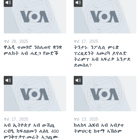
ጥሪ 28, 2025
ጥሪ 17, 2025
ዋሕዲ ተመሃሮ ንስልጠና ቋንቋ
ትንታነ- ንፖሊሲ ምሩጽ
ምልክት ኣብ ሓደጋ የውድቕ
ፕረዚደንት ኣመሪካ ዶናልድ
ትራምፕ ኣብ ኣፍሪቃ እንታይ
ይመስል?
ጥሪ 17, 2025
ጥሪ 13, 2025
ኣብ ኢትዮጵያ ኣብ ውሽጢ
ክልከላ ሕጃብ ኣብ ኣብያተ
ርብዒ ክፍለዘመን ልዕሊ 400
ትምህርቲ ከተማ ኣኽሱም
ምንቅጥቃጥ-መሬት ኣጋጢሙ