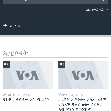
ቂሔ ጽልሚ
ቋንቋታት
መራገፊ
ኣካፍል
ኢፒሶዳት
መጋቢት 03, 2025
የካቲት 24, 2025
ዓድዋ - ቅድድም ሪሌ ማራቶን
ሰራዊት ኢትዮጵያ አካል ሓድሽ
ተልእኾ ዓቃብ ሰላም ሰራዊት
ኣብ ሶማል ክኾኑ'ዮም