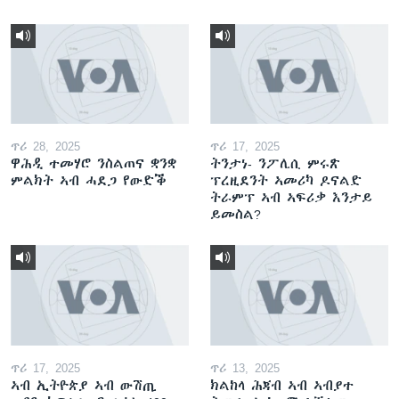
ጥሪ 28, 2025
ጥሪ 17, 2025
ዋሕዲ ተመሃሮ ንስልጠና ቋንቋ
ትንታነ- ንፖሊሲ ምሩጽ
ምልክት ኣብ ሓደጋ የውድቕ
ፕረዚደንት ኣመሪካ ዶናልድ
ትራምፕ ኣብ ኣፍሪቃ እንታይ
ይመስል?
ጥሪ 17, 2025
ጥሪ 13, 2025
ኣብ ኢትዮጵያ ኣብ ውሽጢ
ክልከላ ሕጃብ ኣብ ኣብያተ