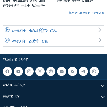
ርብዒ ክፍለዘመን ልዕሊ 400
ትምህርቲ ከተማ ኣኽሱም
ምንቅጥቃጥ-መሬት ኣጋጢሙ
ኩሎም መደባት ንምርኣይ
መደባት ቴሌቭዥን ርኤ
መደባት ሬድዮ ርኤ
ማሕበራዊ ገጻትና
ኣገዳሲ ሓበሬታ
ዕለታዊ ዜና