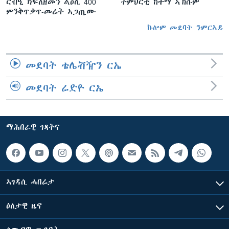
ርብዒ ክፍለዘመን ልዕሊ 400
ትምህርቲ ከተማ ኣኽሱም
ምንቅጥቃጥ-መሬት ኣጋጢሙ
ኩሎም መደባት ንምርኣይ
መደባት ቴሌቭዥን ርኤ
መደባት ሬድዮ ርኤ
ማሕበራዊ ገጻትና
ኣገዳሲ ሓበሬታ
ዕለታዊ ዜና