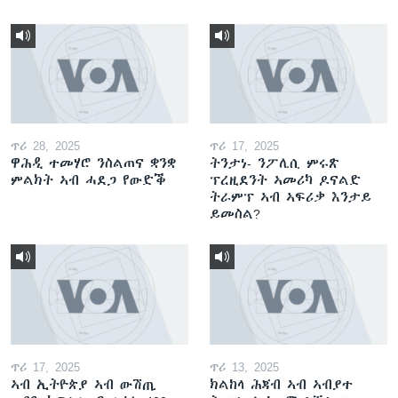
ጥሪ 28, 2025
ጥሪ 17, 2025
ዋሕዲ ተመሃሮ ንስልጠና ቋንቋ
ትንታነ- ንፖሊሲ ምሩጽ
ምልክት ኣብ ሓደጋ የውድቕ
ፕረዚደንት ኣመሪካ ዶናልድ
ትራምፕ ኣብ ኣፍሪቃ እንታይ
ይመስል?
ጥሪ 17, 2025
ጥሪ 13, 2025
ኣብ ኢትዮጵያ ኣብ ውሽጢ
ክልከላ ሕጃብ ኣብ ኣብያተ