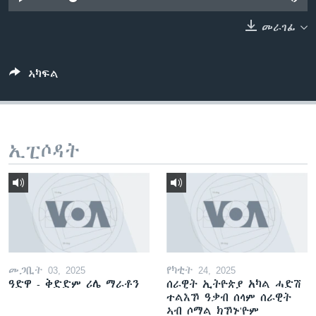
ቂሔ ጽልሚ
ቋንቋታት
መራገፊ
ኣካፍል
ኢፒሶዳት
መጋቢት 03, 2025
የካቲት 24, 2025
ዓድዋ - ቅድድም ሪሌ ማራቶን
ሰራዊት ኢትዮጵያ አካል ሓድሽ
ተልእኾ ዓቃብ ሰላም ሰራዊት
ኣብ ሶማል ክኾኑ'ዮም