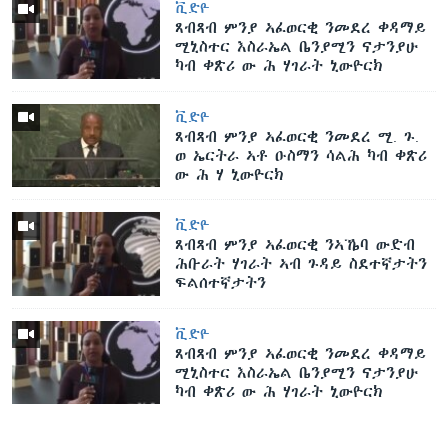
ቪድዮ
ጸብጻብ ምንያ ኣፈወርቂ ንመደረ ቀዳማይ
ሚኒስተር እስራኤል ቤንያሚን ናታንያሁ
ካብ ቀጽሪ ው ሕ ሃገራት ኒውዮርክ
ቪድዮ
ጸብጻብ ምንያ ኣፈወርቂ ንመደረ ሚ. ጉ.
ወ ኤርትራ ኣቶ ዑስማን ሳልሕ ካብ ቀጽሪ
ው ሕ ሃ ኒውዮርክ
ቪድዮ
ጸብጻብ ምንያ ኣፈወርቂ ንኣኼባ ውድብ
ሕቡራት ሃገራት ኣብ ጉዳይ ስደተኛታትን
ፍልሰተኛታትን
ቪድዮ
ጸብጻብ ምንያ ኣፈወርቂ ንመደረ ቀዳማይ
ሚኒስተር እስራኤል ቤንያሚን ናታንያሁ
ካብ ቀጽሪ ው ሕ ሃገራት ኒውዮርክ