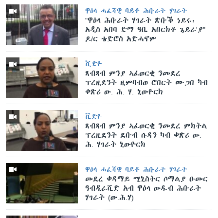
ዋዕላ ሓፈሻዊ ባይቶ ሕቡራት ሃገራት
"ዋዕላ ሕቡራት ሃገራት ጽቡቕ ነይሩ፡
አዲስ አበባ ድማ ዓቢ አበርክቶ ጌይራ'ያ"
ዶ/ር ቴድሮስ አድሓኖም
ቪድዮ
ጸብጻብ ምንያ ኣፈወርቂ ንመደረ
ፕረዚደንት ዚምባብወ ሮበርት ሙጋበ ካብ
ቀጽሪ ው. ሕ. ሃ. ኒውዮርክ
ቪድዮ
ጸብጻብ ምንያ ኣፈወርቂ ንመደረ ምክትል
ፕረዚደንት ደቡብ ሱዳን ካብ ቀጽሪ ው.
ሕ. ሃገራት ኒውዮርክ
ዋዕላ ሓፈሻዊ ባይቶ ሕቡራት ሃገራት
መደረ ቀዳማይ ሚኒስትር ሶማልያ ዑመር
ዓብዲራሺድ አብ ዋዕላ ውዱብ ሕቡራት
ሃገራት (ው.ሕ.ሃ)