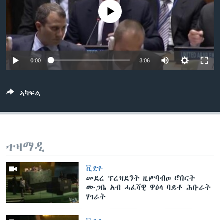
ቂሔ ጽልሚ
No media source currently available
ቋንቋታት
0:00
3:06
ኣካፍል
ተዛማዲ
ቪድዮ
መደረ ፕረዝደንት ዚምባብወ ሮበርት
ሙጋቤ አብ ሓፈሻዊ ዋዕላ ባይቶ ሕቡራት
ሃገራት