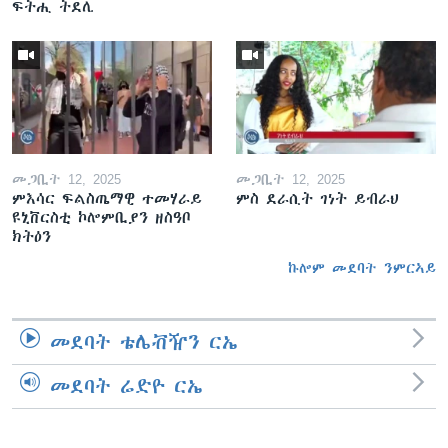
ፍትሒ ትደሊ
መጋቢት 12, 2025
መጋቢት 12, 2025
ምእሳር ፍልስጤማዊ ተመሃራይ
ምስ ደራሲት ገነት ይብራህ
ዩኒቨርስቲ ኮሎምቢያን ዘስዓቦ
ክትዕን
ኩሎም መደባት ንምርኣይ
መደባት ቴሌቭዥን ርኤ
መደባት ሬድዮ ርኤ