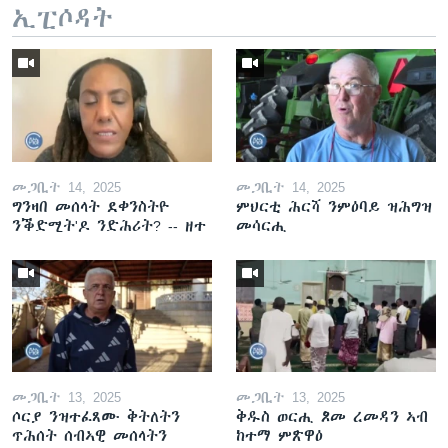
ኢፒሶዳት
መጋቢት 14, 2025
መጋቢት 14, 2025
ግንዛበ መሰላት ደቀንስትዮ
ምህርቲ ሕርሻ ንምዕባይ ዝሕግዝ
ንቕድሚት'ዶ ንድሕሪት? -- ዘተ
መሳርሒ
መጋቢት 13, 2025
መጋቢት 13, 2025
ሶርያ ንዝተፈጸሙ ቅትለትን
ቅዱስ ወርሒ ጾመ ረመዳን ኣብ
ጥሕሰት ሰብኣዊ መሰላትን
ከተማ ምጽዋዕ