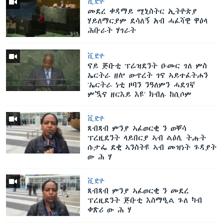
ቪድዮ
መደረ ቀዳማይ ሚኒስትር ኢትዮጵያ
ሃይለማርያም ደሳለኝ አብ ሓፈሻዊ ዋዕላ
ሕቡራት ሃገራት
ቪድዮ
ናይ ጅቡቲ ፕሬዝደንት ዑመር ገለ ምስ
ኤርትራ ዘሎ ውጥረት ገና ኣይተፈትሐን
‘ኤርትራ ነቲ ዞባን ንዓለምን ሓደገኛ
ምዃና ዘርእይ እዩ’ ክብሉ ከሲሶም
ቪድዮ
ጸብጻብ ምንያ ኣፈወርቂ ን ወቐሳ
ፕረዚደንት ላይበርያ ኣብ ልዕሊ ትሑት
ሱታፌ ደቂ ኣንስትዩ ኣብ መዝነት ጉዳያት
ው ሕ ሃ
ቪድዮ
ጸብጻብ ምንያ ኣፈወርቂ ን መደረ
ፕረዚደንት ጅቡቲ እስማዒል ጉለ ካብ
ቀጽሪ ው ሕ ሃ