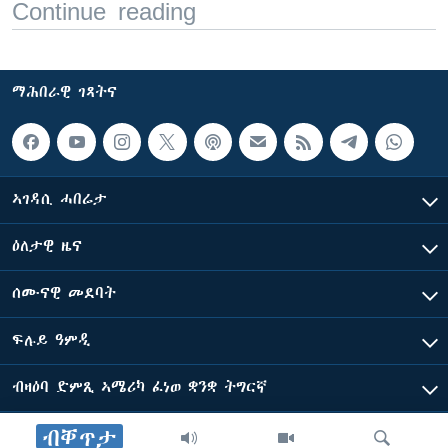
Continue reading
ማሕበራዊ ገጻትና
ኣገዳሲ ሓበሬታ
ዕለታዊ ዜና
ሰሙናዊ መደባት
ፍሉይ ዓምዲ
ብዛዕባ ድምጺ ኣሜሪካ ፈነወ ቋንቋ ትግርኛ
ብቐጥታ
ድምጺ ኣመሪካ ብመሰል ጸሓፊ ዝተሓለወዩ።