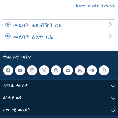
ኩሎም መደባት ንምርኣይ
መደባት ቴሌቭዥን ርኤ
መደባት ሬድዮ ርኤ
ማሕበራዊ ገጻትና
ኣገዳሲ ሓበሬታ
ዕለታዊ ዜና
ሰሙናዊ መደባት