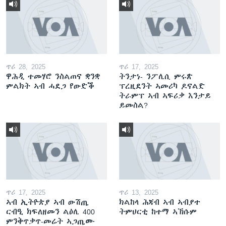
ጥሪ 28, 2025
ጥሪ 17, 2025
ዋሕዲ ተመሃሮ ንስልጠና ቋንቋ
ትንታነ- ንፖሊሲ ምሩጽ
ምልክት ኣብ ሓደጋ የውድቕ
ፕረዚደንት ኣመሪካ ዶናልድ
ትራምፕ ኣብ ኣፍሪቃ እንታይ
ይመስል?
ጥሪ 17, 2025
ጥሪ 13, 2025
ኣብ ኢትዮጵያ ኣብ ውሽጢ
ክልከላ ሕጃብ ኣብ ኣብያተ
ርብዒ ክፍለዘመን ልዕሊ 400
ትምህርቲ ከተማ ኣኽሱም
ምንቅጥቃጥ-መሬት ኣጋጢሙ