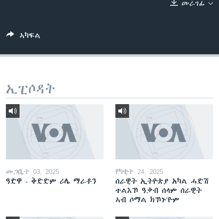
መራገፊ
ቂሔ ጽልሚ
ቋንቋታት
ኣካፍል
ኢፒሶዳት
መጋቢት 03, 2025
የካቲት 24, 2025
ዓድዋ - ቅድድም ሪሌ ማራቶን
ሰራዊት ኢትዮጵያ አካል ሓድሽ
ተልእኾ ዓቃብ ሰላም ሰራዊት
ኣብ ሶማል ክኾኑ'ዮም