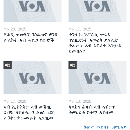
ጥሪ 28, 2025
ጥሪ 17, 2025
ዋሕዲ ተመሃሮ ንስልጠና ቋንቋ
ትንታነ- ንፖሊሲ ምሩጽ
ምልክት ኣብ ሓደጋ የውድቕ
ፕረዚደንት ኣመሪካ ዶናልድ
ትራምፕ ኣብ ኣፍሪቃ እንታይ
ይመስል?
ጥሪ 17, 2025
ጥሪ 13, 2025
ኣብ ኢትዮጵያ ኣብ ውሽጢ
ክልከላ ሕጃብ ኣብ ኣብያተ
ርብዒ ክፍለዘመን ልዕሊ 400
ትምህርቲ ከተማ ኣኽሱም
ምንቅጥቃጥ-መሬት ኣጋጢሙ
ኩሎም መደባት ንምርኣይ