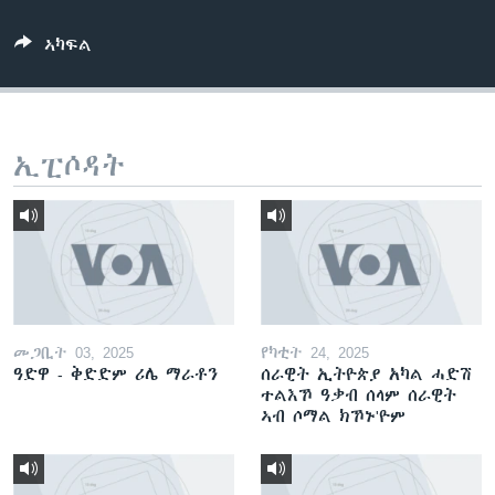
ቂሔ ጽልሚ
ቋንቋታት
ኣካፍል
ኢፒሶዳት
መጋቢት 03, 2025
የካቲት 24, 2025
ዓድዋ - ቅድድም ሪሌ ማራቶን
ሰራዊት ኢትዮጵያ አካል ሓድሽ
ተልእኾ ዓቃብ ሰላም ሰራዊት
ኣብ ሶማል ክኾኑ'ዮም