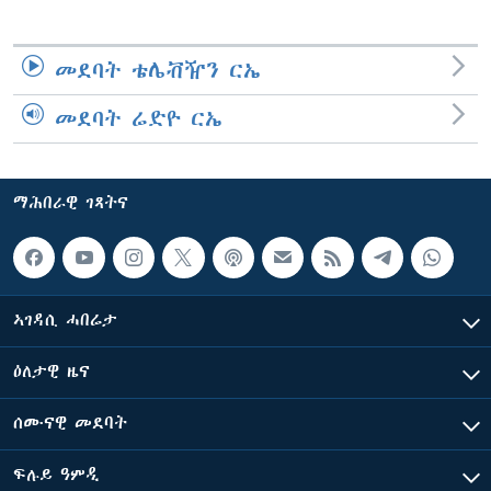
መደባት ቴሌቭዥን ርኤ
መደባት ሬድዮ ርኤ
ማሕበራዊ ገጻትና
ኣገዳሲ ሓበሬታ
ዕለታዊ ዜና
ሰሙናዊ መደባት
ፍሉይ ዓምዲ