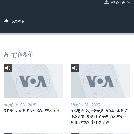
መራገፊ
ቂሔ ጽልሚ
ቋንቋታት
ኣካፍል
ኢፒሶዳት
መጋቢት 03, 2025
የካቲት 24, 2025
ዓድዋ - ቅድድም ሪሌ ማራቶን
ሰራዊት ኢትዮጵያ አካል ሓድሽ
ተልእኾ ዓቃብ ሰላም ሰራዊት
ኣብ ሶማል ክኾኑ'ዮም