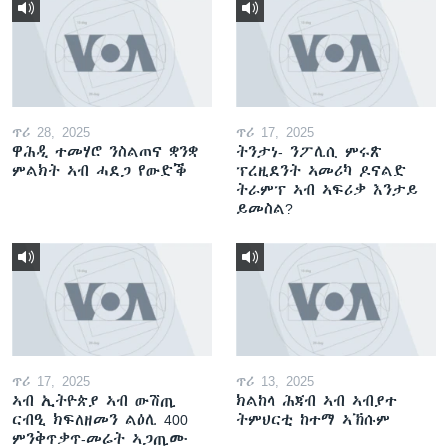
ጥሪ 28, 2025
ጥሪ 17, 2025
ዋሕዲ ተመሃሮ ንስልጠና ቋንቋ
ትንታነ- ንፖሊሲ ምሩጽ
ምልክት ኣብ ሓደጋ የውድቕ
ፕረዚደንት ኣመሪካ ዶናልድ
ትራምፕ ኣብ ኣፍሪቃ እንታይ
ይመስል?
ጥሪ 17, 2025
ጥሪ 13, 2025
ኣብ ኢትዮጵያ ኣብ ውሽጢ
ክልከላ ሕጃብ ኣብ ኣብያተ
ርብዒ ክፍለዘመን ልዕሊ 400
ትምህርቲ ከተማ ኣኽሱም
ምንቅጥቃጥ-መሬት ኣጋጢሙ