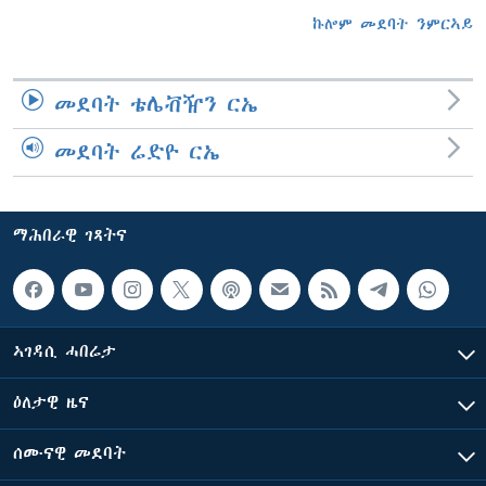
ኩሎም መደባት ንምርኣይ
መደባት ቴሌቭዥን ርኤ
መደባት ሬድዮ ርኤ
ማሕበራዊ ገጻትና
ኣገዳሲ ሓበሬታ
ዕለታዊ ዜና
ሰሙናዊ መደባት