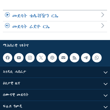
መደባት ቴሌቭዥን ርኤ
መደባት ሬድዮ ርኤ
ማሕበራዊ ገጻትና
ኣገዳሲ ሓበሬታ
ዕለታዊ ዜና
ሰሙናዊ መደባት
ፍሉይ ዓምዲ