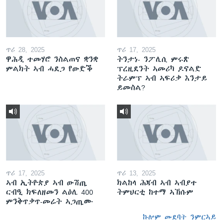
ጥሪ 28, 2025
ጥሪ 17, 2025
ዋሕዲ ተመሃሮ ንስልጠና ቋንቋ
ትንታነ- ንፖሊሲ ምሩጽ
ምልክት ኣብ ሓደጋ የውድቕ
ፕረዚደንት ኣመሪካ ዶናልድ
ትራምፕ ኣብ ኣፍሪቃ እንታይ
ይመስል?
ጥሪ 17, 2025
ጥሪ 13, 2025
ኣብ ኢትዮጵያ ኣብ ውሽጢ
ክልከላ ሕጃብ ኣብ ኣብያተ
ርብዒ ክፍለዘመን ልዕሊ 400
ትምህርቲ ከተማ ኣኽሱም
ምንቅጥቃጥ-መሬት ኣጋጢሙ
ኩሎም መደባት ንምርኣይ