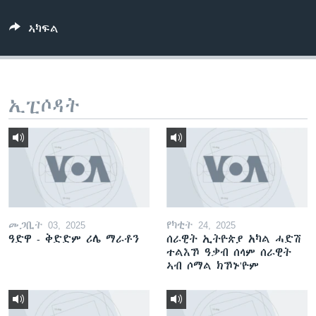
ቂሔ ጽልሚ
ቋንቋታት
ኣካፍል
ኢፒሶዳት
መጋቢት 03, 2025
የካቲት 24, 2025
ዓድዋ - ቅድድም ሪሌ ማራቶን
ሰራዊት ኢትዮጵያ አካል ሓድሽ
ተልእኾ ዓቃብ ሰላም ሰራዊት
ኣብ ሶማል ክኾኑ'ዮም