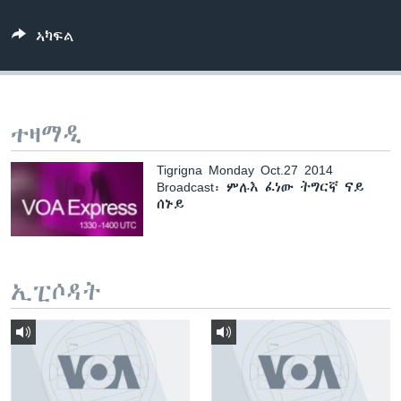
ቂሔ ጽልሚ
ቋንቋታት
ኣካፍል
ተዛማዲ
Tigrigna Monday Oct.27 2014
Broadcast፡ ምሉእ ፈነው ትግርኛ ናይ
ሰኑይ
ኢፒሶዳት