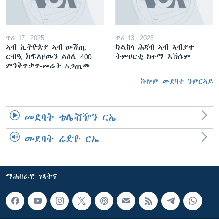
ጥሪ 17, 2025
ጥሪ 13, 2025
ኣብ ኢትዮጵያ ኣብ ውሽጢ
ክልከላ ሕጃብ ኣብ ኣብያተ
ርብዒ ክፍለዘመን ልዕሊ 400
ትምህርቲ ከተማ ኣኽሱም
ምንቅጥቃጥ-መሬት ኣጋጢሙ
ኩሎም መደባት ንምርኣይ
መደባት ቴሌቭዥን ርኤ
መደባት ሬድዮ ርኤ
ማሕበራዊ ገጻትና