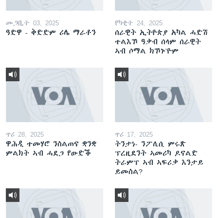
መጋቢት 03, 2025
የካቲት 24, 2025
ዓድዋ - ቅድድም ሪሌ ማራቶን
ሰራዊት ኢትዮጵያ አካል ሓድሽ
ተልእኾ ዓቃብ ሰላም ሰራዊት
ኣብ ሶማል ክኾኑ'ዮም
ጥሪ 28, 2025
ጥሪ 17, 2025
ዋሕዲ ተመሃሮ ንስልጠና ቋንቋ
ትንታነ- ንፖሊሲ ምሩጽ
ምልክት ኣብ ሓደጋ የውድቕ
ፕረዚደንት ኣመሪካ ዶናልድ
ትራምፕ ኣብ ኣፍሪቃ እንታይ
ይመስል?