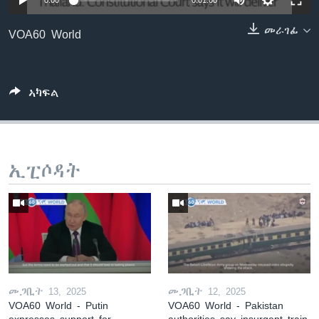
0:00
0:01:00
ቂሔ ጽልሚ
ቋንቋታት
መራገፊ
VOA60 World
ኣካፍል
ኢፒሶዳት
መጋቢት 13, 2025
መጋቢት 12, 2025
VOA60 World - Putin
VOA60 World - Pakistan
expresses support for
authorities say insurgent train