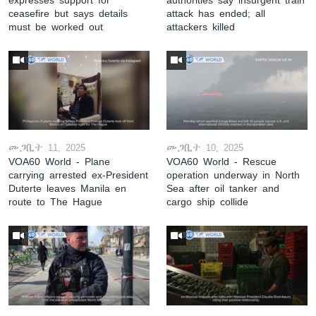
ceasefire but says details
attack has ended; all
must be worked out
attackers killed
መጋቢት 11, 2025
መጋቢት 10, 2025
VOA60 World - Plane
VOA60 World - Rescue
carrying arrested ex-President
operation underway in North
Duterte leaves Manila en
Sea after oil tanker and
route to The Hague
cargo ship collide