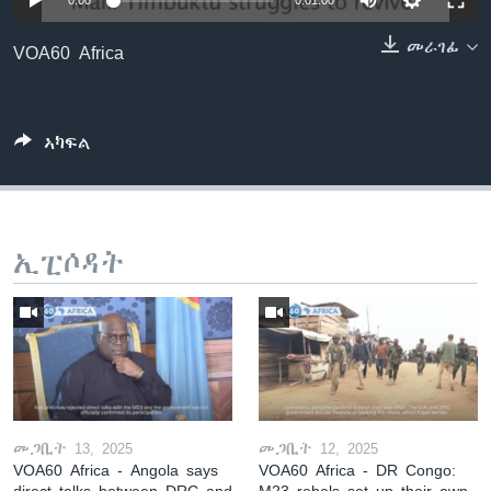
0:00
0:01:00
ቂሔ ጽልሚ
ቋንቋታት
መራገፊ
VOA60 Africa
ኣካፍል
ኢፒሶዳት
መጋቢት 13, 2025
መጋቢት 12, 2025
VOA60 Africa - Angola says
VOA60 Africa - DR Congo:
direct talks between DRC and
M23 rebels set up their own