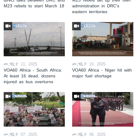
M23 rebels to start March 18
administration in DRC's
eastern territories
መጋቢት 11, 2025
መጋቢት 10, 2025
VOA60 Africa - South Africa:
VOA60 Africa - Niger hit with
At least 16 dead, dozens
major fuel shortage
injured as bus overturns
መጋቢት 07, 2025
መጋቢት 06, 2025