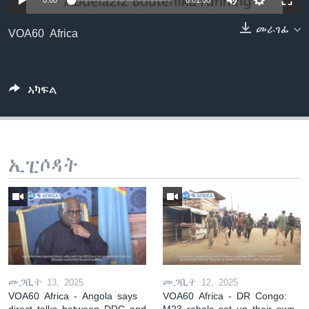
0:00
0:01:00
ቂሔ ጽልሚ
ቋንቋታት
መራገፊ
VOA60 Africa
ኣካፍል
ኢፒሶዳት
መጋቢት 13, 2025
መጋቢት 12, 2025
VOA60 Africa - Angola says
VOA60 Africa - DR Congo:
direct talks between DRC and
M23 rebels set up their own