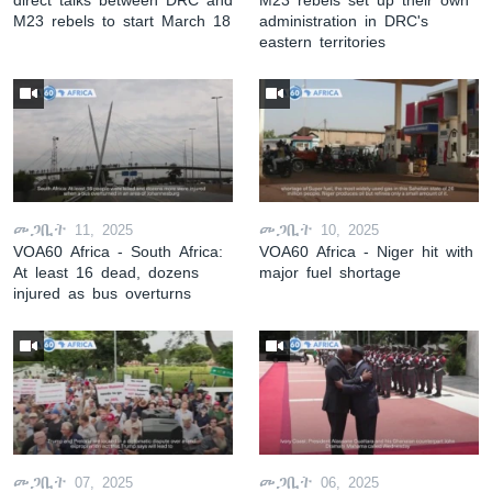
M23 rebels to start March 18
administration in DRC's
eastern territories
መጋቢት 11, 2025
መጋቢት 10, 2025
VOA60 Africa - South Africa:
VOA60 Africa - Niger hit with
At least 16 dead, dozens
major fuel shortage
injured as bus overturns
መጋቢት 07, 2025
መጋቢት 06, 2025