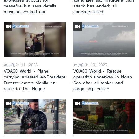
ceasefire but says details
attack has ended; all
must be worked out
attackers killed
መጋቢት 11, 2025
መጋቢት 10, 2025
VOA60 World - Plane
VOA60 World - Rescue
carrying arrested ex-President
operation underway in North
Duterte leaves Manila en
Sea after oil tanker and
route to The Hague
cargo ship collide