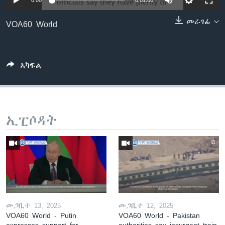
0:00
0:01:00
ቂሔ ጽልሚ
ቋንቋታት
መራገፊ
VOA60 World
ኣካፍል
ኢፒሶዳት
መጋቢት 13, 2025
መጋቢት 12, 2025
VOA60 World - Putin
VOA60 World - Pakistan
expresses support for
authorities say insurgent train