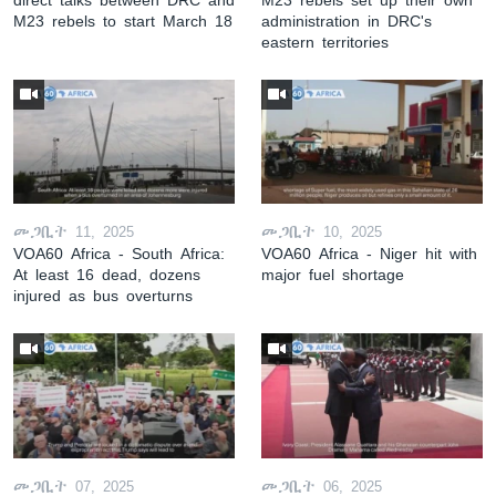
M23 rebels to start March 18
administration in DRC's
eastern territories
መጋቢት 11, 2025
መጋቢት 10, 2025
VOA60 Africa - South Africa:
VOA60 Africa - Niger hit with
At least 16 dead, dozens
major fuel shortage
injured as bus overturns
መጋቢት 07, 2025
መጋቢት 06, 2025