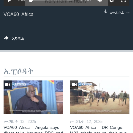
0:00
0:01:00
ቂሔ ጽልሚ
ቋንቋታት
መራገፊ
VOA60 Africa
ኣካፍል
ኢፒሶዳት
መጋቢት 13, 2025
መጋቢት 12, 2025
VOA60 Africa - Angola says
VOA60 Africa - DR Congo:
direct talks between DRC and
M23 rebels set up their own