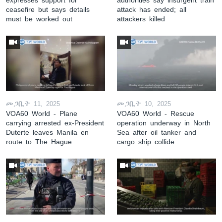
ceasefire but says details
attack has ended; all
must be worked out
attackers killed
መጋቢት 11, 2025
መጋቢት 10, 2025
VOA60 World - Plane
VOA60 World - Rescue
carrying arrested ex-President
operation underway in North
Duterte leaves Manila en
Sea after oil tanker and
route to The Hague
cargo ship collide