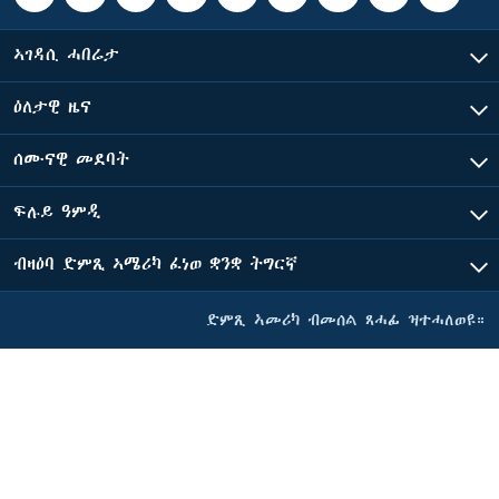
ኣገዳሲ ሓበሬታ
ዕለታዊ ዜና
ሰሙናዊ መደባት
ፍሉይ ዓምዲ
ብዛዕባ ድምጺ ኣሜሪካ ፈነወ ቋንቋ ትግርኛ
ድምጺ ኣመሪካ ብመሰል ጸሓፊ ዝተሓለወዩ።