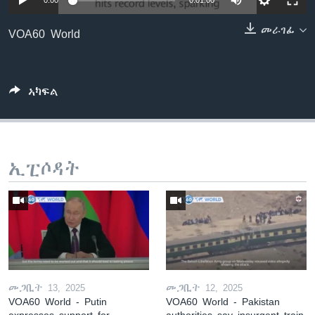
0:00
0:01:00
ቂሔ ጽልሚ
ቋንቋታት
መራገፊ
VOA60 World
ኣካፍል
ኢፒሶዳት
መጋቢት 13, 2025
መጋቢት 12, 2025
VOA60 World - Putin
VOA60 World - Pakistan
expresses support for
authorities say insurgent train