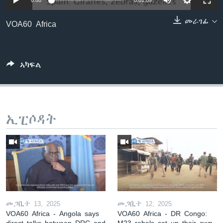
0:00
0:01:09
ቂሔ ጽልሚ
ቋንቋታት
መራገፊ
VOA60 Africa
ኣካፍል
ኢፒሶዳት
መጋቢት 13, 2025
መጋቢት 12, 2025
VOA60 Africa - Angola says
VOA60 Africa - DR Congo:
direct talks between DRC and
M23 rebels set up their own