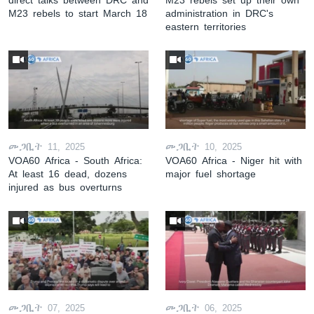
M23 rebels to start March 18
administration in DRC's
eastern territories
መጋቢት 11, 2025
መጋቢት 10, 2025
VOA60 Africa - South Africa:
VOA60 Africa - Niger hit with
At least 16 dead, dozens
major fuel shortage
injured as bus overturns
መጋቢት 07, 2025
መጋቢት 06, 2025