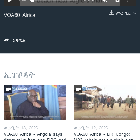
0:00
0:01:10
ቂሔ ጽልሚ
ቋንቋታት
መራገፊ
VOA60 Africa
ኣካፍል
ኢፒሶዳት
መጋቢት 13, 2025
መጋቢት 12, 2025
VOA60 Africa - Angola says
VOA60 Africa - DR Congo:
direct talks between DRC and
M23 rebels set up their own