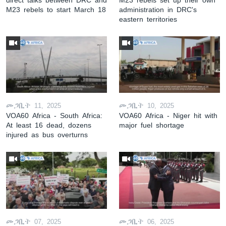
M23 rebels to start March 18
administration in DRC's
eastern territories
መጋቢት 11, 2025
መጋቢት 10, 2025
VOA60 Africa - South Africa:
VOA60 Africa - Niger hit with
At least 16 dead, dozens
major fuel shortage
injured as bus overturns
መጋቢት 07, 2025
መጋቢት 06, 2025