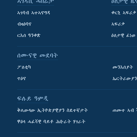
ኣገዳሲ ሓበሬታ
ዕለታዊ ዜ
ኣገባብ ኣተኣናግዳ
ቀርኒ ኣፍሪቃ
ብዛዕባና
ኣፍሪቃ
ርእሰ ዓንቀጽ
ዕለታዊ ፈነወ
ሰሙናዊ መደባት
ፖለቲካ
መንእሰያት
ጥዕና
ኤርትራውያን
ፍሉይ ዓምዲ
ትምህርቲ እንግሊዝኛ
ቅልውላው ኢትዮጵያዊያን ስደተኛታት
ጠመተ ኣብ 
ማሕበራዊ ገጻትና
ዋዕላ ሓፈሻዊ ባይቶ ሕቡራት ሃገራት