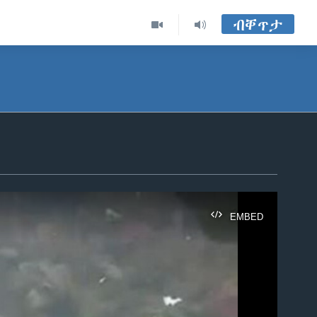
ብቐጥታ
EMBED