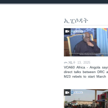
ኢፒሶዳት
መጋቢት 13, 2025
VOA60 Africa - Angola say
direct talks between DRC 
M23 rebels to start March