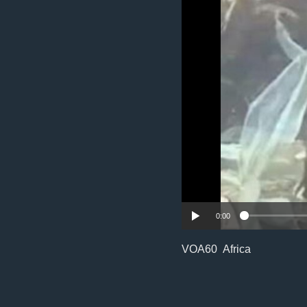
ቂሔ ጽልሚ
0:00
VOA60 Africa