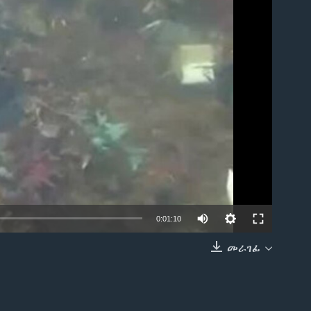
able
0:01:10
መራገፊ
EMBED