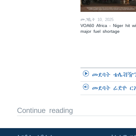
መጋቢት 10, 2025
VOA60 Africa - Niger hit wi
major fuel shortage
መደባት ቴሌቭዥን
መደባት ሬድዮ ር
Continue reading