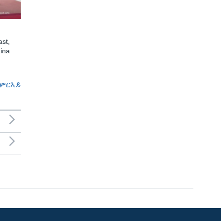
st,
ina
ምርኣይ