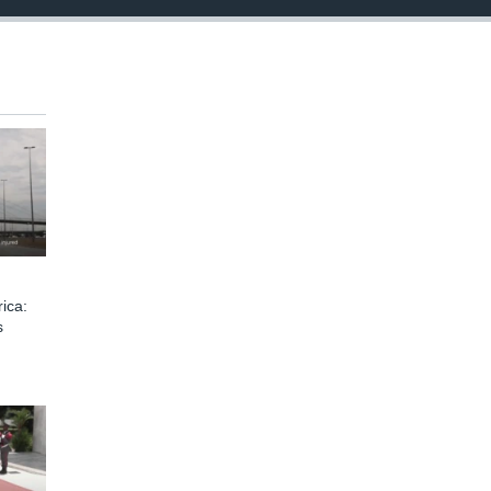
ica:
s