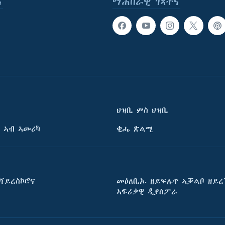
ና
ማሕበራዊ ገጻትና
ህዝቢ ምስ ህዝቢ
 ኣብ ኣመሪካ
ቂሔ ጽልሚ
ቫይረስኮሮና
መዕለቢኡ ዘይፍሉጥ ኣቓልቦ ዘይረ
ኣፍሪቃዊ ዲያስፖራ