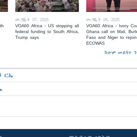
መጋቢት 07, 2025
መጋቢት 06, 2025
th
VOA60 Africa - US stopping all
VOA60 Africa - Ivory Coa
federal funding to South Africa,
Ghana call on Mali, Burk
Trump says
Faso and Niger to rejoin
ECOWAS
ኩሎም መደባት ን
 ርኤ
ኤ