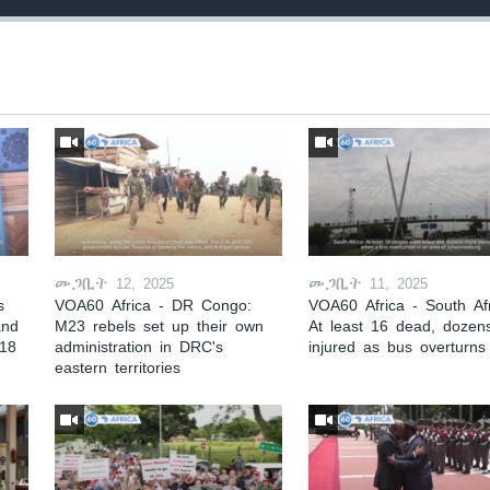
መጋቢት 12, 2025
መጋቢት 11, 2025
s
VOA60 Africa - DR Congo:
VOA60 Africa - South Afr
and
M23 rebels set up their own
At least 16 dead, dozen
 18
administration in DRC's
injured as bus overturns
eastern territories