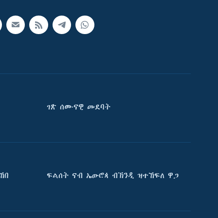
ገጽ ሰሙናዊ መደባት
ኸበ
ፍልሰት ናብ ኤውሮጳ ብኽንዲ ዝተኸፍለ ዋጋ