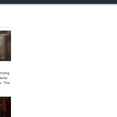
rying
terte
to The