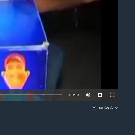
able
0:01:10
መራገፊ
EMBED