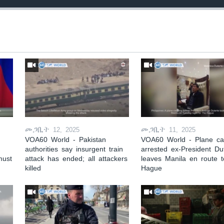
መጋቢት 12, 2025
መጋቢት 11, 2025
VOA60 World - Pakistan
VOA60 World - Plane car
authorities say insurgent train
arrested ex-President Du
must
attack has ended; all attackers
leaves Manila en route 
killed
Hague