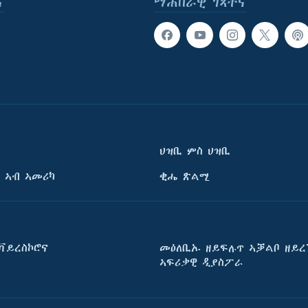
ና
ማሕበራዊ ገጻትና
ህዝቢ ምስ ህዝቢ
 ኣብ ኣመሪካ
ቂሔ ጽልሚ
ቫይረስኮሮና
መዕለቢኡ ዘይፍሉጥ ኣቓልቦ ዘይረ
ኣፍሪቃዊ ዲያስፖራ