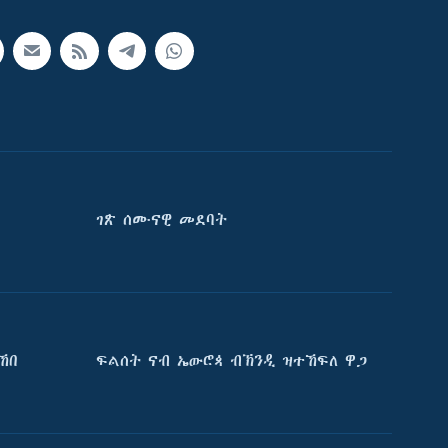
ገጽ ሰሙናዊ መደባት
ኸበ
ፍልሰት ናብ ኤውሮጳ ብኽንዲ ዝተኸፍለ ዋጋ