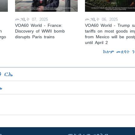
መጋቢት 07, 2025
መጋቢት 06, 2025
VOA60 World - France:
VOA60 World - Trump s
h
Discovery of WWII bomb
tariffs on most goods im
argo
disrupts Paris trains
from Mexico will be pos
until April 2
ኩሎም መደባት ን
 ርኤ
ኤ