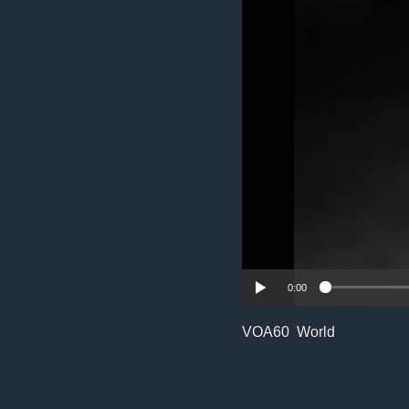
ቂሔ ጽልሚ
0:00
VOA60 World