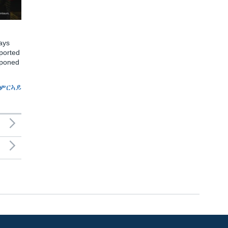
ays
ported
tponed
ምርኣይ