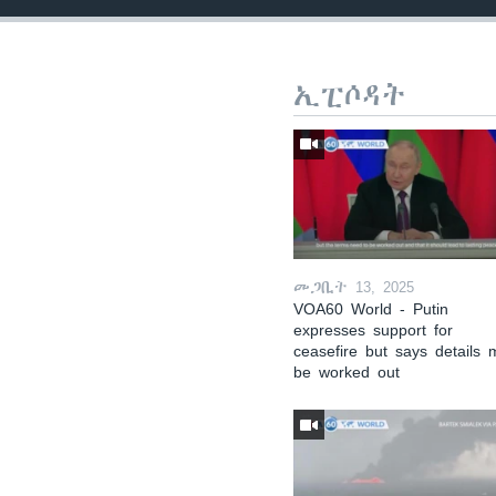
ኢፒሶዳት
መጋቢት 13, 2025
VOA60 World - Putin
expresses support for
ceasefire but says details 
be worked out