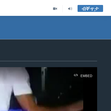
ብቐጥታ
EMBED