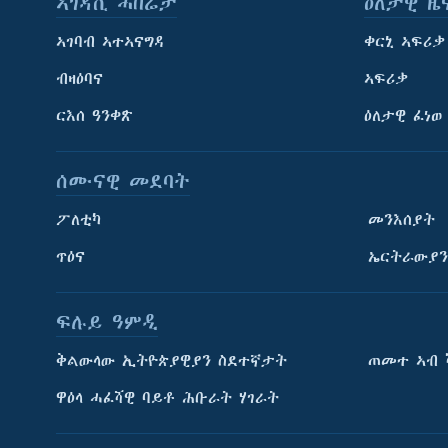
ኣገዳሲ ሓበሬታ
ዕለታዊ ዜ
ኣገባብ ኣተኣናግዳ
ቀርኒ ኣፍሪቃ
ብዛዕባና
ኣፍሪቃ
ርእሰ ዓንቀጽ
ዕለታዊ ፈነወ
ሰሙናዊ መደባት
ፖለቲካ
መንእሰያት
ጥዕና
ኤርትራውያን
ፍሉይ ዓምዲ
ትምህርቲ እንግሊዝኛ
ቅልውላው ኢትዮጵያዊያን ስደተኛታት
ጠመተ ኣብ 
ማሕበራዊ ገጻትና
ዋዕላ ሓፈሻዊ ባይቶ ሕቡራት ሃገራት